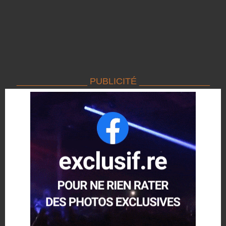
______________ PUBLICITÉ ______________