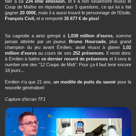
hier à sa
234 ème émission
, et il a non seulement réussi le
Coup de Maître en répondant aux 5 questions, ce qui lui a fait
gagner
20 000€
, mais il a aussi trouvé le personnage de l'Etoile,
François Civil,
et a remporté
35 677 € de plus!
Sa cagnotte a ainsi grimpé à
1,039 million d'euros
, somme
jamais atteinte par un joueur.
Bruno Hourcade,
plus grand
champion du jeu avant Émilien, avait réussi à glaner
1,02
million d'euros
au cours de ses
252 présences
. Il reste donc
à Emilien à battre
ce dernier record de présences
et il sera le
number one des "12 Coups de Midi". Pour ça il faut tenir encore
18 jours...
Emilien n'a que 21 ans,
un modèle de puits du savoir
pour la
nouvelle génération!
Capture d'écran TF1