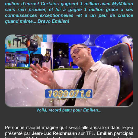
million d'euros! Certains gagnent 1 million avec MyMillion
sans rien prouver, et lui a gagné 1 million grâce à ses
connaissances exceptionnelles -et à un peu de chance
quand même... Bravo Emilien!
Voilà, record battu pour Emilien...
Personne n'aurait imaginé qu'il serait allé aussi loin dans le jeu
présenté par
Jean-Luc Reichmann
sur TF1.
Emilien
participait