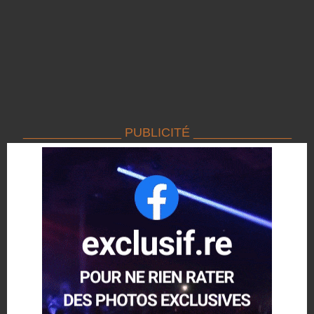
______________ PUBLICITÉ ______________