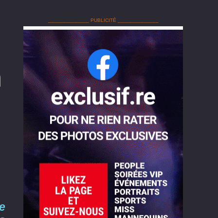
______________ PUBLICITÉ ______________
n
e