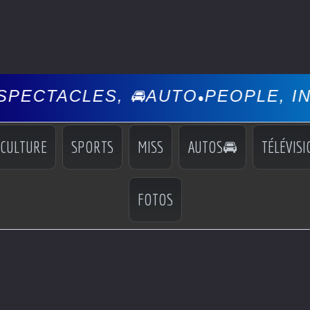
ES, 🚘AUTO
PEOPLE, INFOS, EVÉ
•
CULTURE
SPORTS
MISS
AUTOS🚘
TÉLÉVISI
FOTOS