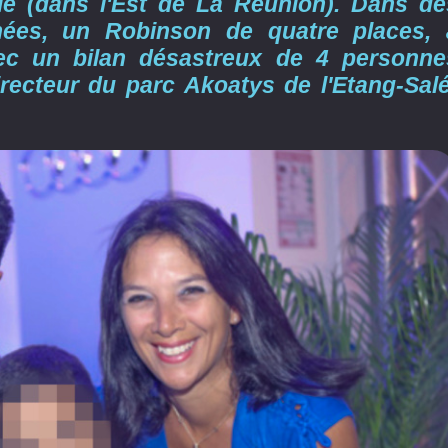
ie (dans l'Est de La Réunion). Dans de
nées, un Robinson de quatre places, 
ec un bilan désastreux de 4 personne
irecteur du parc Akoatys de l'Etang-Salé