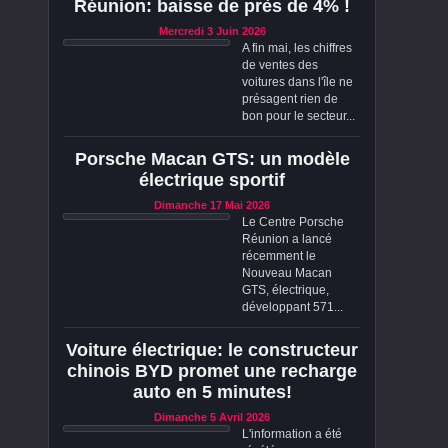
Réunion: baisse de près de 4% !
Mercredi 3 Juin 2026
A fin mai, les chiffres
de ventes des
voitures dans l'île ne
présagent rien de
bon pour le secteur...
Porsche Macan GTS: un modèle
électrique sportif
Dimanche 17 Mai 2026
Le Centre Porsche
Réunion a lancé
récemment le
Nouveau Macan
GTS, électrique,
développant 571...
Voiture électrique: le constructeur
chinois BYD promet une recharge
auto en 5 minutes!
Dimanche 5 Avril 2026
L'information a été