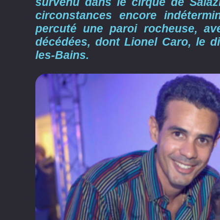
survenu dans le cirque de Salaz
circonstances encore indétermi
percuté une paroi rocheuse, av
décédées, dont Lionel Caro, le d
les-Bains.