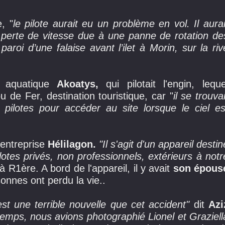
, "
le pilote aurait eu un problème en vol. Il aurait
 perte de vitesse due à une panne de rotation des
aroi d’une falaise avant l’ilet à Morin, sur la rive
 aquatique
 Akoatys,
 qui pilotait l'engin, lequel
u de Fer, destination touristique, car "
il se trouvait
s pilotes pour accéder au site lorsque le ciel est
’entreprise
Hélilagon.
"Il s'agit d'un appareil destin
ilotes privés, non professionnels, extérieurs à notr
à R1ère. A bord de l'appareil, il y avait
son épous
sonnes ont perdu la vie..
est une terrible nouvelle que cet accident"
dit
Azi
 temps, nous avions photographié Lionel et Graziell