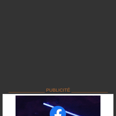
______________ PUBLICITÉ ______________