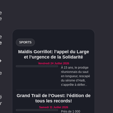
e
e
e
e
SPORTS
Maïdis Gorrillot: l’appel du Large
et l’urgence de la Solidarité
+
Vendredi 24 Juillet 2026
À 15 ans, le prodige
réunionnais du saut
e
en longueur, rescapé
du séisme d’Haïti,
s’apprête à défier...
Grand Trail de l’Ouest: l’édition de
é
tous les records!
r
Samedi 11 Juillet 2026
Près de 1 000