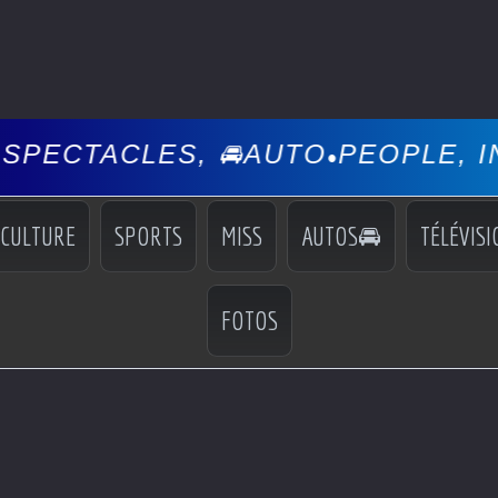
ACLES, 🚘AUTO
PEOPLE, INFOS, 
•
CULTURE
SPORTS
MISS
AUTOS🚘
TÉLÉVISI
FOTOS