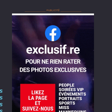
______________ PUBLICITÉ ______________
s
es
es
s