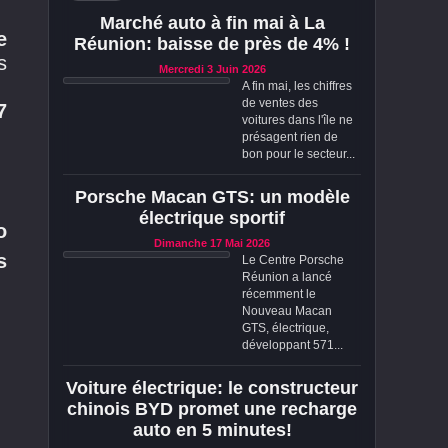
Marché auto à fin mai à La
e
Réunion: baisse de près de 4% !
s
Mercredi 3 Juin 2026
A fin mai, les chiffres
de ventes des
7
voitures dans l'île ne
présagent rien de
bon pour le secteur...
Porsche Macan GTS: un modèle
électrique sportif
o
Dimanche 17 Mai 2026
s
Le Centre Porsche
Réunion a lancé
récemment le
Nouveau Macan
GTS, électrique,
développant 571...
Voiture électrique: le constructeur
chinois BYD promet une recharge
auto en 5 minutes!