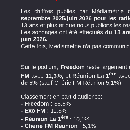
Les chiffres publiés par Médiamétrie
septembre 2025/juin 2026 pour les radi
13 ans et plus et que nous publions les ré
Les sondages ont été effectués
du 18 ao
juin 2026.
Cette fois, Mediametrie n’a pas communiq
Sur le podium,
Freedom
reste largement
ère
FM
avec
11,3%,
et
Réunion La 1
ave
de 5%
(sauf Chérie FM Réunion 5,1%).
Classement en part d’audience:
- Freedom
: 38,5%
- Exo FM
: 11,3%
ère
- Réunion La 1
: 10,1%
- Chérie FM Réunion
: 5,1%