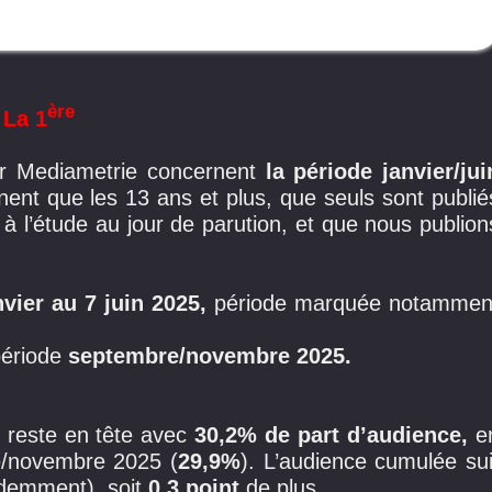
ère
 La 1
 Mediametrie concernent
la période janvier/jui
ent que les 13 ans et plus, que seuls sont publié
t à l’étude au jour de parution, et que nous publion
nvier au 7 juin 2025,
période marquée notammen
période
septembre/novembre 2025.
, reste en tête avec
30,2% de part d’audience,
e
e/novembre 2025 (
29,9%
). L’audience cumulée sui
demment), soit
0,3 point
de plus.