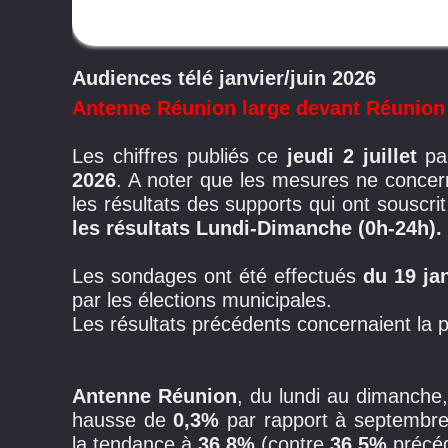
Audiences télé janvier/juin 2026
Antenne Réunion large devant Réunion
Les chiffres publiés ce
jeudi 2 juillet
par
2026
. A noter que les mesures ne concern
les résultats des supports qui ont souscri
les résultats Lundi-Dimanche (0h-24h).
Les sondages ont été effectués
d
u 19 ja
par les élections municipales.
Les résultats précédents concernaient la 
Antenne Réunion
, du lundi au dimanche
hausse de
0,3%
par rapport à septembr
la tendance à
36,8%
(contre
36,5%
précé