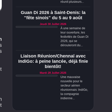
réunit plusieurs...
Guan Di 2026 à Saint-Denis: la
"fête sinois" du 5 au 9 août
Jeudi 30 Juillet 2026
À une semaine de
leur ouverture, les
festivités de Guan Di
n
2026, qui se
s
dérouleront du...
s
Liaison Réunion/Chennaï avec
IndiGo: à peine lancée, déjà finie
bientôt!
t
Mardi 28 Juillet 2026
Une mauvaise
nouvelle pour le
secteur aérien
réunionnais: IndiGo,
la compagnie
n
indienne...
t