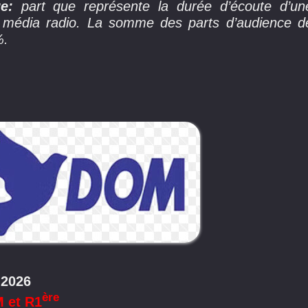
ge:
part que représente la durée d’écoute d’un
u média radio. La somme des parts d’audience d
%.
 2026
ère
M et R1