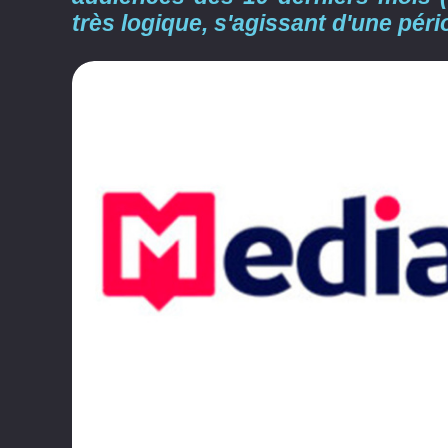
très logique, s'agissant d'une pér