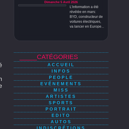
Dimanche 5 Avril 2026
L'information a été
révélée en mars:
BYD, constructeur de
voitures électriques,
va lancer en Europe...
_____CATÉGORIES
é
ACCUEIL
INFOS
PEOPLE
n
EVÉNEMENTS
e
MISS
ARTISTES
SPORTS
PORTRAIT
EDITO
AUTOS
INDISCRÉTIONS