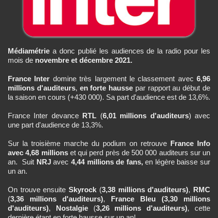
Médiamétrie
a donc publié les audiences de la radio pour les
mois de
novembre et décembre 2021.
France Inter
domine très largement le classement avec
6,96
millions d'auditeurs
,
en forte hausse
par rapport au début de
la saison en cours (+430 000). Sa part d'audience est de 13,6%.
France Inter devance
RTL
(
6,01 millions d'auditeurs
) avec
une part d'audience de 13,3%.
Sur la troisième marche du podium on retrouve
France Info
avec 4,68 millions
et qui perd près de 500 000 auditeurs sur un
an.
Suit
NRJ
avec
4,44 millions de fans,
en légère baisse sur
un an.
On trouve ensuite
Skyrock
(
3,38 millions d'auditeurs)
,
RMC
(
3,36 millions d'auditeurs)
,
France Bleu
(3,30 millions
d'auditeurs)
,
Nostalgie
(
3,26 millions d'auditeurs)
, cette
dernière étant en forte hausse sur un an!