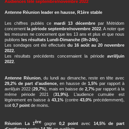
Audiences télé septembre/novembre 2022
Antenne Réunion leader en hausse, R1ère stable
Les chiffres publiés ce
mardi 13 décembre
par Métridom
concernent
la période septembre/novembre 2022
. A noter que
les mesures ne concernent que les 13 ans et plus et que nous
publions
les résultats Lundi-Dimanche (0h-24h).
Les sondages ont été effectués
du 16 août au 20 novembre
2022.
Les résultats précédents concernaient la période
avril/juin
2022
.
Antenne Réunion
, du lundi au dimanche, reste en tête avec
29,2% de part d’audience,
en hausse de
1,5%
par rapport à
avril/juin 2022 (
29,7%
), mais en baisse de
2,7%
par rapport à la
même période 2021 (
31,9%).
L’audience cumulée est
légèrement en baisse à
43,1%
(contre
43,0%
précédemment),
soit
0,7 point
de moins.
ère
Réunion La 1
gagne
0,2 point
avec
14,5% de part
d’audience
contre
14,3%
en avril/juin.