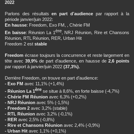
2022
Parlons des résultats
en part d’audience
par rapport à la
période janvier/juin 2022:
En hausse
: Freedom, Exo FM, , Chérie FM
ère
En baisse
: Réunion La 1
, NRJ Réunion, Rire et Chansons
Réunion, RTL Réunion, RER, Urban Hit
Freedom 2 est
stable
Freedom
écrase toujours la concurrence et reste largement en
tête avec
39,9%
de part d’audience, en hausse de
2,6 points
par rapport à janvier/juin 2022
(37,3%).
Derrière Freedom, on trouve en part d’audience:
- Exo FM
avec 11,1% (+1,4%)
ère
- Réunion La 1
se situe à 8,6%, en forte baisse (-4,7%)
- Chérie FM Réunion
avec 6,3% (+0,2%)
- NRJ Réunion
avec 5% (-1,5%)
- Freedom 2
avec 3,2% (stable)
- RTL Réunion
avec 3,2% (-0,1%)
- RER
avec 2,5% (-0,8%)
- Rire et Chansons Réunion
avec 2,4% (-0,9%)
- Urban Hit
avec 1,1% (+0,1%)