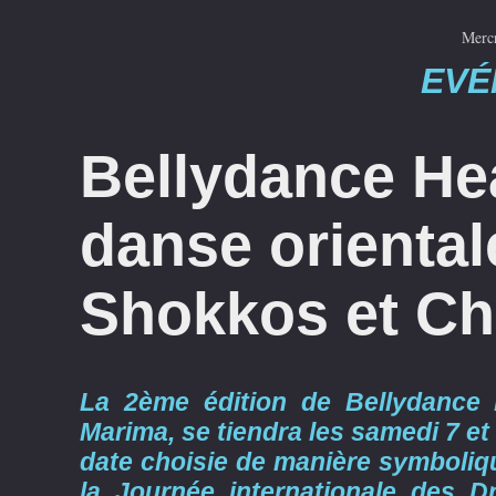
Mercr
EVÉ
Bellydance Hea
danse oriental
Shokkos et Ch
La 2ème édition de Bellydance H
Marima, se tiendra les samedi 7 e
date choisie de manière symboliq
la Journée internationale des D