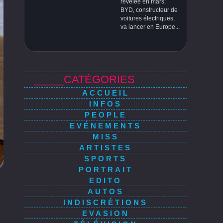
révélée en mars:
BYD, constructeur de
voitures électriques,
va lancer en Europe...
_____CATÉGORIES
ACCUEIL
INFOS
PEOPLE
EVÉNEMENTS
MISS
ARTISTES
SPORTS
PORTRAIT
EDITO
AUTOS
INDISCRÉTIONS
EVASION