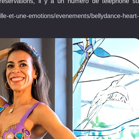
 réservations, il y a un numéro de téléphone su
ille-et-une-emotions/evenements/bellydance-heart-