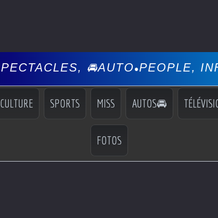
S, 🚘AUTO
PEOPLE, INFOS, EVÉN
•
CULTURE
SPORTS
MISS
AUTOS🚘
TÉLÉVISI
FOTOS