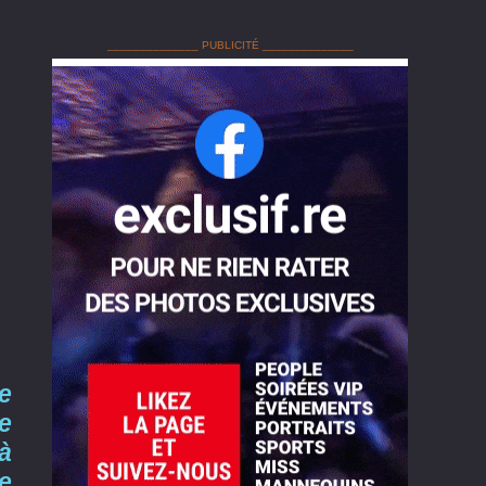
______________ PUBLICITÉ ______________
e
e
à
e