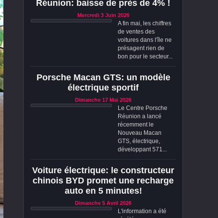
Réunion: baisse de près de 4% !
Mercredi 3 Juin 2026
A fin mai, les chiffres
de ventes des
voitures dans l'île ne
présagent rien de
bon pour le secteur...
Porsche Macan GTS: un modèle
électrique sportif
Dimanche 17 Mai 2026
Le Centre Porsche
Réunion a lancé
récemment le
Nouveau Macan
GTS, électrique,
développant 571...
Voiture électrique: le constructeur
chinois BYD promet une recharge
auto en 5 minutes!
Dimanche 5 Avril 2026
L'information a été