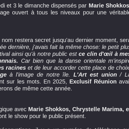
di et 3 le dimanche dispensés par
Marie Shokkos
tage ouvert à tous les niveaux pour une véritabl
 nom restera secret jusqu'au dernier moment, ser
ée dernière, j'avais fait la même chose: le petit plu
val ainsi qu'à notre public est
ce clin d'œil à me
ionnais.
Car bien que la danse orientale m'inspir
s racines
et de leur accorder cette place de choix
age
à l'image de notre île.
L'Art est union
/ L
nt sur les mots. En 2025,
Exclusif Réunion
avai
ferons de même cette année.
agique avec
Marie Shokkos, Chrystelle Marima, e
ont le show pour le public présent.