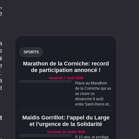
,
e
a
s
SPORTS
s
Marathon de la Corniche: record
e
de participation annoncé !
.
Vendredi 7 Août 2026
a
Place au Marathon
t
de la Corniche qui va
se courir ce
dimanche 9 août
entre Saint-Denis et...
t
Maïdis Gorrillot: l’appel du Large
et l’urgence de la Solidarité
Vendredi 24 Juillet 2026
À 15 ans, le prodige