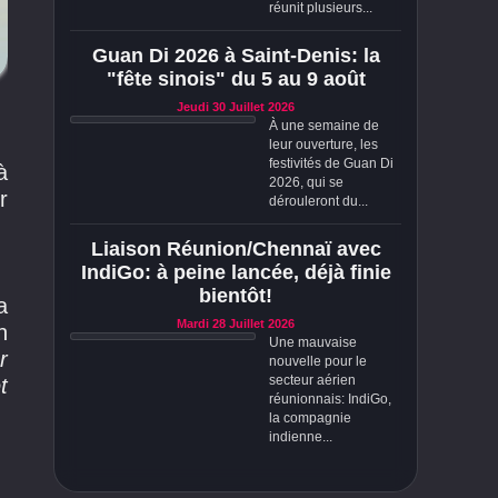
réunit plusieurs...
Guan Di 2026 à Saint-Denis: la
"fête sinois" du 5 au 9 août
Jeudi 30 Juillet 2026
À une semaine de
leur ouverture, les
festivités de Guan Di
à
2026, qui se
r
dérouleront du...
Liaison Réunion/Chennaï avec
IndiGo: à peine lancée, déjà finie
bientôt!
a
Mardi 28 Juillet 2026
n
Une mauvaise
r
nouvelle pour le
secteur aérien
t
réunionnais: IndiGo,
la compagnie
indienne...