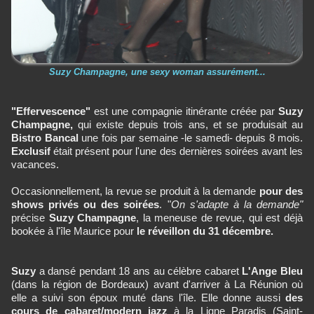
Suzy Champagne, une sexy woman assurément...
"Effervescence"
est une compagnie itinérante créée par
Suzy
Champagne,
qui existe depuis trois ans, et se produisait au
Bistro Bancal
une fois par semaine -le samedi- depuis 8 mois.
Exclusif
était présent pour l'une des dernières soirées avant les
vacances.
Occasionnellement, la revue se produit à la demande
pour des
shows privés ou des soirées
. "
On s'adapte à la demande"
précise
Suzy Champagne
, la meneuse de revue, qui est déjà
bookée à l'île Maurice pour
le réveillon du 31 décembre.
Suzy
a dansé pendant 18 ans au célèbre cabaret
L'Ange Bleu
(dans la région de Bordeaux) avant d'arriver à La Réunion où
elle a suivi son époux muté dans l'île. Elle donne aussi
des
cours de cabaret/modern jazz
à la Ligne Paradis (Saint-