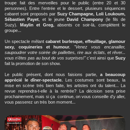
troupe fait des merveilles pour le public (entre 20 et 30
personnes). Entre l'entrée et le dessert, plusieurs séquences
cabaret sont proposés par
Suzy Champagne, Loli Loukoum,
Sébastien Payet
, et le jeune
David Champony
(le fils de
Suzy).
Maylin et Greg,
absents ce soir-là, complètent le
groupe...
Un spectacle mêlant
cabaret burlesque, effeuillage, glamour
sexy, coquineries et humour.
"Venez vous encanailler,
saupoudrer votre soirée de paillettes, rire aux éclats, et rêver...
vous n'êtes pas au bout de vos surprises!"
c'est ainsi que
Suzy
fait la promotion de son show.
Le public présent, dont nous faisions partie,
a beaucoup
apprécié le dîner-spectacle.
Les costumes sont beaux, la
mise en scène très bien faite, les artistes ont du talent... La
revue reprendra-t-elle à la rentrée? La décision sera prise
prochainement, mais si ça continue, on vous conseille d'y aller,
vous passerez un très bon moment...