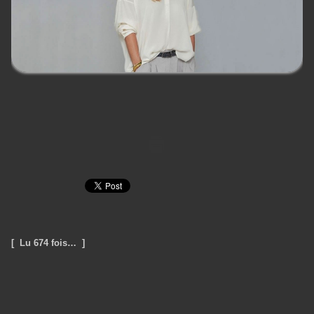
[ Lu 674 fois… ]