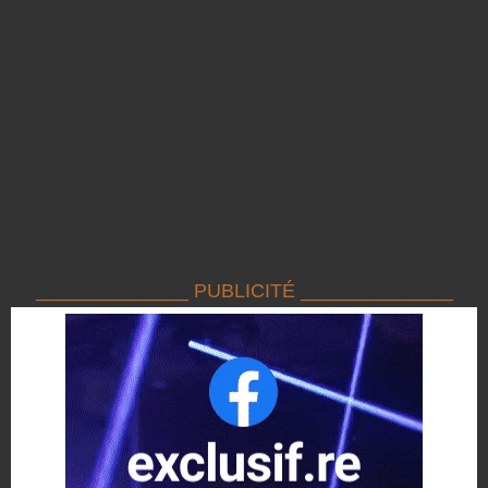
______________ PUBLICITÉ ______________