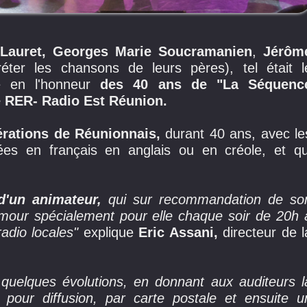
 Lauret, Georges Marie Soucramanien
,
Jérôm
éter les chansons de leurs pères), tel était l
e en l'honneur
des 40 ans de "La Séquenc
 RER- Radio Est Réunion.
érations de Réunionnais,
durant 40 ans, avec le
tées en français en anglais ou en créole, et qu
 d'un animateur,
qui sur recommandation de so
mour spécialement pour elle chaque soir de 20h 
adio locales"
explique
Eric Assani,
directeur de l
quelques évolutions, en donnant aux auditeurs l
 pour diffusion, par carte postale et ensuite u