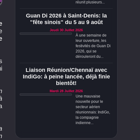
réunit plusieurs...
Guan Di 2026 à Saint-Denis: la
"fête sinois" du 5 au 9 août
e
e
Jeudi 30 Juillet 2026
À une semaine de
e
leur ouverture, les
festivités de Guan Di
2026, qui se
dérouleront du...
s
i
Liaison Réunion/Chennaï avec
IndiGo: à peine lancée, déjà finie
bientôt!
n
Mardi 28 Juillet 2026
Une mauvaise
à
nouvelle pour le
a
secteur aérien
réunionnais: IndiGo,
la compagnie
indienne...
a
n