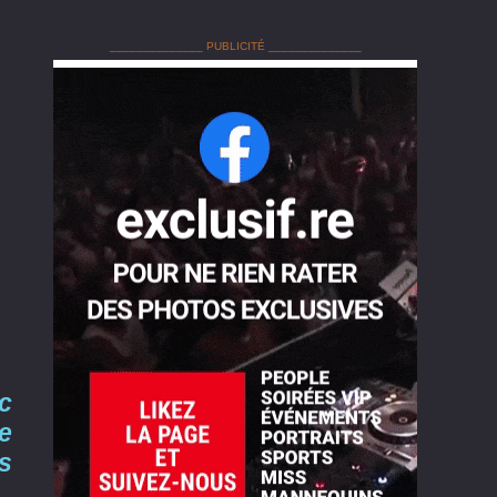
______________ PUBLICITÉ ______________
uc
e
s