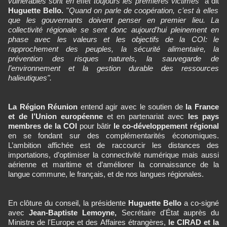
vulnérables sont en effet toujours les premières victimes"
a dit
Huguette Bello.
"
Quand on parle de coopération, c’est à elles
que les gouvernants doivent penser en premier lieu. La
collectivité régionale se sent donc aujourd’hui pleinement en
phase avec les valeurs et les objectifs de la COI: le
rapprochement des peuples, la sécurité alimentaire, la
prévention des risques naturels, la sauvegarde de
l’environnement et la gestion durable des ressources
halieutiques".
La Région Réunion
entend agir avec le soutien de
la France
et de l’Union européenne
et en partenariat avec
les pays
membres de la COI
pour bâtir
le co-développement régional
en se fondant sur des complémentarités économiques.
L’ambition affichée est de raccourcir les distances des
importations, d’optimiser la connectivité numérique mais aussi
aérienne et maritime et d’améliorer la connaissance de la
langue commune, le français, et de nos langues régionales.
En clôture du conseil, la présidente
Huguette Bello
a co-signé
avec
Jean-Baptiste Lemoyne,
Secrétaire d'État auprès du
Ministre de l'Europe et des Affaires étrangères,
le CIRAD et la