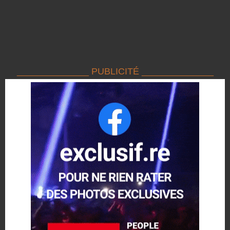
______________ PUBLICITÉ ______________