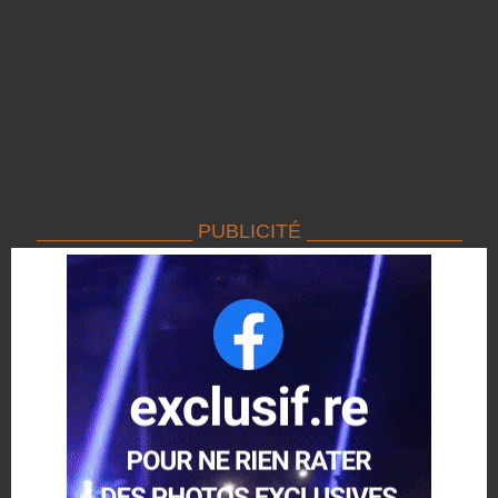
______________ PUBLICITÉ ______________