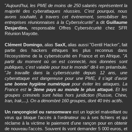
"
Aujourd’hui, les PME de moins de 250 salariés représentent la
majorité des cyberattaques réussies. C’est pourquoi, nous
avons souhaité, à travers cet évènement, sensibiliser les
entreprises réunionnaises à la Cybersécurité"
a dit
Guillaume
Desjardins,
responsable Offres Cybersécurité chez SFR
Réunion Mayotte.
Clément Domingo
, alias
SaxX,
alias aussi "Gentil Hacker", fait
partie des hackers éthiques les plus reconnus dans
l’écosystème de la cybersécurité en France et en Afrique. "
A
partir du moment où on est connecté, nos données sont
publiques, c'est valable pour tout le monde
" dit-il en préambule.
"
Je travaille dans la cybersécurité depuis 12 ans, une
cyberattaque est dangereuse pour une PME, il s'agit d'avoir
une bonne hygiène numérique
pour éviter les attaques. La
France est l
e 3ème pays au monde le plus attaqué.
Et les
groupes criminels sont hélas hors juridiction (Russie, Chine,
Iran, Irak,...). On a dénombré 160 groupes, dont 40 très actifs.
Un rançongiciel ou ransomware
est un logiciel malveillant ou
virus qui bloque l'accès à l'ordinateur ou à ses fichiers et qui
réclame à la victime le paiement d'une rançon pour en obtenir
de nouveau l'accès. Souvent ils vont demander 5 000 euros, et