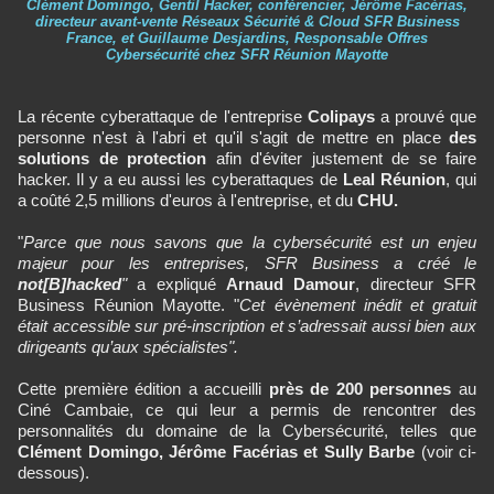
Clément Domingo, Gentil Hacker, conférencier, Jérôme Facérias,
directeur avant-vente Réseaux Sécurité & Cloud SFR Business
France, et Guillaume Desjardins, Responsable Offres
Cybersécurité chez SFR Réunion Mayotte
La récente cyberattaque de l'entreprise
Colipays
a prouvé que
personne n'est à l'abri et qu'il s'agit de mettre en place
des
solutions de protection
afin d'éviter justement de se faire
hacker. Il y a eu aussi les cyberattaques de
Leal Réunion
, qui
a coûté 2,5 millions d'euros à l'entreprise, et du
CHU.
"
Parce que nous savons que la cybersécurité est un enjeu
majeur pour les entreprises, SFR Business a créé le
not[B]hacked
"
a expliqué
Arnaud Damour
, directeur SFR
Business Réunion Mayotte. "
Cet évènement inédit et gratuit
était accessible sur pré-inscription et s’adressait aussi bien aux
dirigeants qu’aux spécialistes".
Cette première édition a accueilli
près de 200 personnes
au
Ciné Cambaie, ce qui leur a permis de rencontrer des
personnalités du domaine de la Cybersécurité, telles que
Clément Domingo, Jérôme Facérias et Sully Barbe
(voir ci-
dessous).