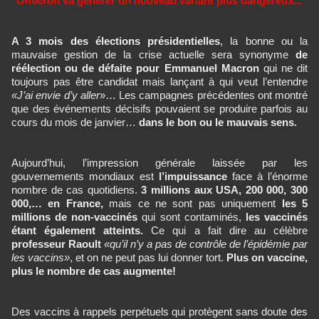
"Omicron va générer un nouveau variant plus dangereux..."
A 3 mois des élections présidentielles
, la bonne ou la
mauvaise gestion de la crise actuelle sera synonyme
de
réélection ou de défaite pour
Emmanuel Macron
qui ne dit
toujours pas être candidat mais lançant à qui veut l’entendre
«J’ai envie d’y aller
»… Les campagnes précédentes ont montré
que des événements décisifs pouvaient se produire parfois au
cours du mois de janvier…
dans le bon ou le mauvais sens.
Aujourd’hui, l’impression générale laissée par les
gouvernements mondiaux est
l’impuissance
face à l’énorme
nombre de cas quotidiens.
3 millions aux USA, 200 000, 300
000,… en France,
mais ce ne sont pas uniquement
les 5
millions de non-vaccinés
qui sont contaminés,
les vaccinés
étant également atteints.
Ce qui a fait dire au célèbre
professeur Raoult
«qu’il n’y a pas de contrôle de l’épidémie par
les vaccins»
, et on ne peut pas lui donner tort.
Plus on vaccine,
plus le nombre de cas augmente!
Des vaccins à rappels perpétuels qui protègent sans doute des