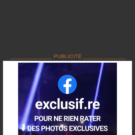
______________ PUBLICITÉ ______________