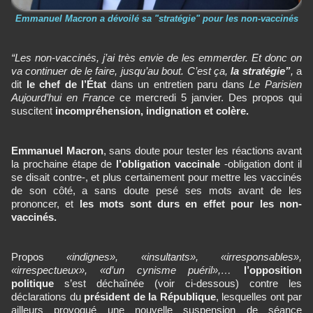
Emmanuel Macron a dévoilé sa "stratégie" pour les non-vaccinés
“Les non-vaccinés, j’ai très envie de les emmerder. Et donc on
va continuer de le faire, jusqu’au bout. C’est ça,
la stratégie”
,
a
dit
le chef de l’État
dans un entretien paru dans
Le
Parisien
Aujourd’hui en France
ce mercredi 5 janvier. Des propos qui
suscitent
incompréhension, indignation et colère.
Emmanuel Macron
, sans doute pour tester les réactions avant
la prochaine étape de
l’obligation vaccinale
-obligation dont il
se disait contre-, et plus certainement pour mettre les vaccinés
de son côté, a sans doute pesé ses mots avant de les
prononcer, et
les mots sont durs en effet pour les non-
vaccinés.
Propos
«indignes», «insultants»,
«
irresponsables»,
«irrespectueux», «d’un cynisme puéril»,…
l’opposition
politique
s’est déchaînée (voir ci-dessous) contre les
déclarations du
président de la République
, lesquelles ont par
ailleurs provoqué une nouvelle suspension de séance