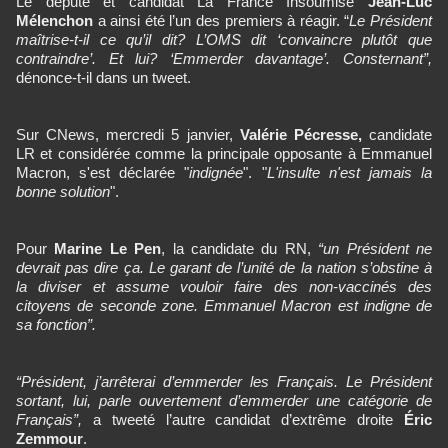
Le député et candidat La France Insoumise
Jean-Luc
Mélenchon
a ainsi été l’un des premiers à réagir. “
Le Président
maîtrise-t-il ce qu’il dit? L’OMS dit ‘convaincre plutôt que
contraindre’. Et lui? ‘Emmerder davantage’. Consternant”,
dénonce-t-il dans un tweet.
Sur CNews, mercredi 5 janvier,
Valérie Pécresse,
candidate
LR et considérée comme la principale opposante à Emmanuel
Macron, s'est déclarée "
indignée
". "
L'insulte n'est jamais la
bonne solution
".
Pour
Marine Le Pen
, la candidate du RN,
“un Président ne
devrait pas dire ça. Le garant de l’unité de la nation s’obstine à
la diviser et assume vouloir faire des non-vaccinés des
citoyens de seconde zone. Emmanuel Macron est indigne de
sa fonction”.
“Président, j’arrêterai d’emmerder les Français. Le Président
sortant, lui, parle ouvertement d’emmerder une catégorie de
Français”,
a tweeté l’autre candidat d’extrême droite
Éric
Zemmour
.