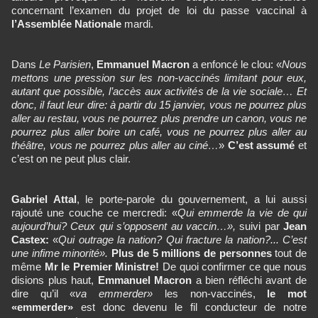
concernant l’examen du projet de loi du passe vaccinal à
l’Assemblée Nationale
mardi.
Dans
Le
Parisien
,
Emmanuel Macron
a enfoncé le clou: «
Nous
mettons une pression sur les non-vaccinés limitant pour eux,
autant que possible, l’accès aux activités de la vie sociale… Et
donc, il faut leur dire: à partir du 15 janvier, vous ne pourrez plus
aller au restau, vous ne pourrez plus prendre un canon, vous ne
pourrez plus aller boire un café, vous ne pourrez plus aller au
théâtre, vous ne pourrez plus aller au ciné…
»
C’est assumé
et
c’est on ne peut plus clair.
Gabriel Attal
, le porte-parole du gouvernement, a lui aussi
rajouté une couche ce mercredi: «
Qui emmerde la vie de qui
aujourd’hui? Ceux qui s’opposent au vaccin…»,
suivi par
Jean
Castex:
«
Qui outrage la nation? Qui fracture la nation?... C’est
une infime minorité».
Plus de 5 millions de personnes
tout de
même
Mr le Premier Ministre!
De quoi confirmer ce que nous
disions plus haut,
Emmanuel Macron
a bien réfléchi avant de
dire qu’il «
va emmerder»
les non-vaccinés,
le mot
«emmerder»
est donc devenu le fil conducteur de notre