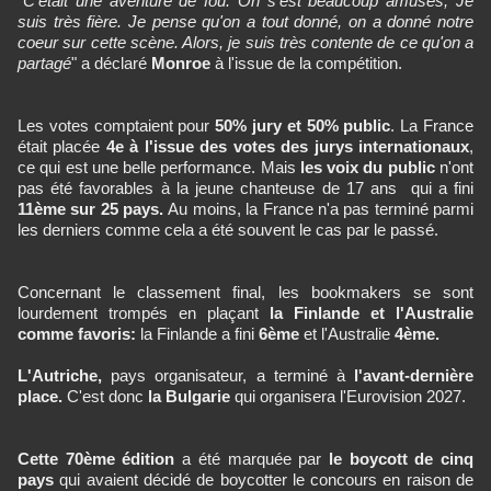
"
C'était une aventure de fou. On s'est beaucoup amusés, Je
suis très fière. Je pense qu'on a tout donné, on a donné notre
coeur sur cette scène. Alors, je suis très contente de ce qu'on a
partagé
" a déclaré
Monroe
à l'issue de la compétition.
Les votes comptaient pour
50% jury et 50% public
. La France
était placée
4e à l'issue des votes des jurys internationaux
,
ce qui est une belle performance. Mais
les voix du public
n'ont
pas été favorables à la jeune chanteuse de 17 ans qui a fini
11ème sur 25 pays.
Au moins, la France n'a pas terminé parmi
les derniers comme cela a été souvent le cas par le passé.
Concernant le classement final, les bookmakers se sont
lourdement trompés en plaçant
la Finlande et l'Australie
comme favoris:
la Finlande a fini
6ème
et l'Australie
4ème.
L'Autriche,
pays organisateur, a terminé à
l'avant-dernière
place.
C'est donc
la Bulgarie
qui organisera l'Eurovision 2027.
Cette 70ème édition
a été marquée par
le boycott de cinq
pays
qui avaient décidé de boycotter le concours en raison de