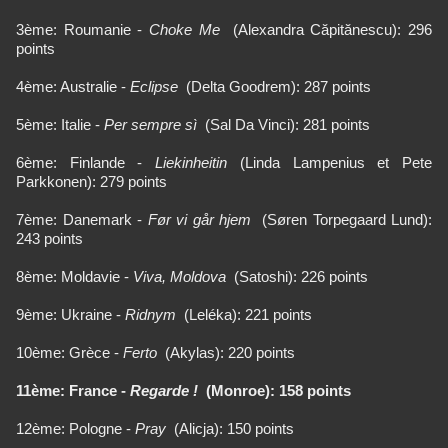
3ème: Roumanie -
Choke Me
(Alexandra Căpitănescu): 296
points
4ème: Australie -
Eclipse
(Delta Goodrem): 287 points
5ème: Italie -
Per sempre sì
(Sal Da Vinci): 281 points
6ème: Finlande -
Liekinheitin
(Linda Lampenius et Pete
Parkkonen): 279 points
7ème: Danemark -
Før vi går hjem
(Søren Torpegaard Lund):
243 points
8ème: Moldavie -
Viva, Moldova
(Satoshi): 226 points
9ème: Ukraine -
Ridnym
(Leléka): 221 points
10ème: Grèce -
Ferto
(Akylas): 220 points
11ème: France -
Regarde !
(Monroe): 158 points
12ème: Pologne -
Pray
(Alicja): 150 points