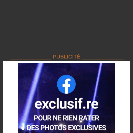
______________ PUBLICITÉ ______________