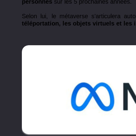
personnes
sur les 5 prochaines années.
Selon lui, le métaverse s’articulera a
téléportation, les objets virtuels et les 