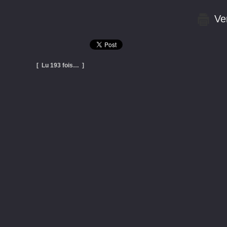
Ver
[ Lu 193 fois… ]