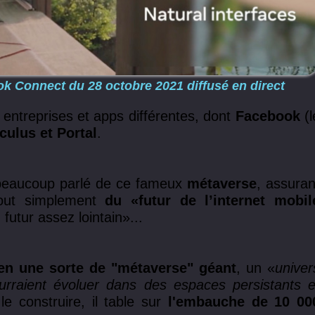
 Connect du 28 octobre 2021 diffusé en direct
s entreprises et apps différentes, dont
Facebook
(l
ulus et Portal
.
beaucoup parlé de ce fameux
métaverse
, assuran
 tout simplement
du «futur de l’internet mobil
futur assez lointain»...
n une sorte de "métaverse" géant
,
un «
univer
 pourraient évoluer dans des espaces persistants e
e construire, il table sur
l'embauche de 10 00