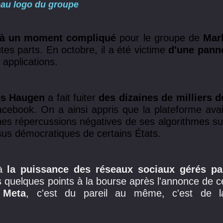
au logo du groupe
à un moment compliqué
pour le groupe de
Mar
utes parts. En octobre, il a été victime
d'une pann
 applications.
es Haugen
a fait fuiter
des dizaines de milliers d
Facebook.
On a ainsi appris
que la plateforme avai
es répercussions négatives de ses algorithmes su
ssus démocratiques de certains États.
à
la puissance des réseaux sociaux gérés pa
is quelques points à la bourse après l'annonce de c
 Meta
, c'est du pareil au même, c'est de l