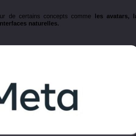
utour de certains concepts comme
les avatars, l
interfaces naturelles.