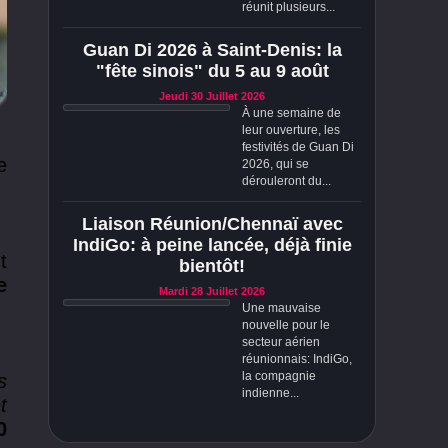
réunit plusieurs...
Guan Di 2026 à Saint-Denis: la
"fête sinois" du 5 au 9 août
Jeudi 30 Juillet 2026
À une semaine de
leur ouverture, les
festivités de Guan Di
e
2026, qui se
dérouleront du...
Liaison Réunion/Chennaï avec
IndiGo: à peine lancée, déjà finie
t
bientôt!
e
Mardi 28 Juillet 2026
Une mauvaise
nouvelle pour le
secteur aérien
réunionnais: IndiGo,
la compagnie
s
indienne...
t
0