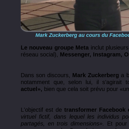
Mark Zuckerberg au cours du Facebook
Le nouveau groupe Meta
inclut plusieur
réseau social),
Messenger, Instagram, Oc
Dans son discours,
Mark Zuckerberg
a 
notamment que, selon lui, il s’agirait
actuel»,
bien que cela soit prévu pour «un 
L'objectif est de
transformer Facebook e
virtuel fictif, dans lequel les individus
partagés, en trois dimensions».
Et pour l