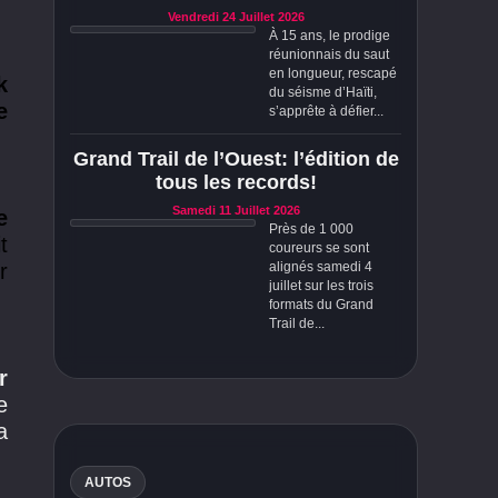
Vendredi 24 Juillet 2026
À 15 ans, le prodige
réunionnais du saut
en longueur, rescapé
k
du séisme d’Haïti,
e
s’apprête à défier...
Grand Trail de l’Ouest: l’édition de
tous les records!
Samedi 11 Juillet 2026
e
Près de 1 000
t
coureurs se sont
alignés samedi 4
r
juillet sur les trois
formats du Grand
Trail de...
r
e
a
AUTOS