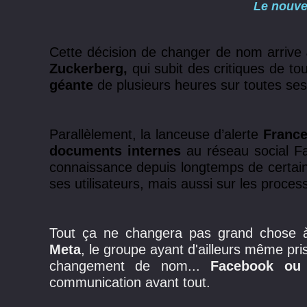
Le nouve
Cette décision de changer de nom
arrive
Zuckerberg,
qui subit des critiques de to
géante
de plusieurs heures sur toutes ses
Parallèlement,
la lanceuse d’alerte
Franc
documents internes
au réseau social 
connaissance depuis longtemps de certain
ses utilisateurs, mais aussi sur les proce
Tout ça ne changera pas grand chose 
Meta
, le groupe ayant d'ailleurs même pr
changement de nom...
Facebook ou
communication avant tout.