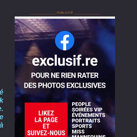
______________ PUBLICITÉ ______________
é
k
.
e
à