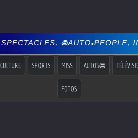
ES, 🚘AUTO
PEOPLE, INFOS, EV
•
CULTURE
SPORTS
MISS
AUTOS🚘
TÉLÉVISI
FOTOS