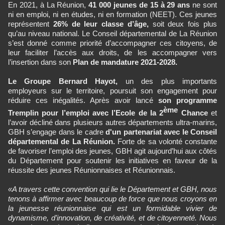
En 2021, à La Réunion,
41 000 jeunes de 15 à 29 ans
ne sont
ni en emploi, ni en études, ni en formation (NEET). Ces jeunes
représentent
26% de leur classe d’âge,
soit deux fois plus
qu’au niveau national. Le Conseil départemental de La Réunion
s’est donné comme priorité d’accompagner ces citoyens, de
leur faciliter l’accès aux droits, de les accompagner vers
l’insertion dans son
Plan de mandature 2021-2028.
Le Groupe Bernard Hayot,
un des plus importants
employeurs sur le territoire, poursuit son engagement pour
réduire ces inégalités. Après avoir lancé
son programme
ème
Tremplin pour l’emploi avec l’Ecole de la 2
Chance
et
l’avoir décliné dans plusieurs autres départements ultra-marins,
GBH s’engage dans le cadre
d'un partenariat avec le Conseil
départemental de La Réunion.
Forte de sa volonté constante
de favoriser l’emploi des jeunes, GBH agit aujourd’hui aux côtés
du Département pour soutenir les initiatives en faveur de la
réussite des jeunes Réunionnaises et Réunionnais.
«A travers cette convention qui lie le Département et GBH, nous
tenons à affirmer avec beaucoup de force que nous croyons en
la jeunesse réunionnaise qui est un formidable vivier de
dynamisme, d’innovation, de créativité, et de citoyenneté. Nous