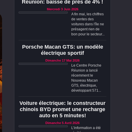
Réunion: baisse de près de 4% !
Mercredi 3 Juin 2026
A fin mai, les chiffres
de ventes des
voitures dans l'île ne
présagent rien de
bon pour le secteur...
Porsche Macan GTS: un modèle
électrique sportif
Dimanche 17 Mai 2026
Le Centre Porsche
Réunion a lancé
récemment le
Nouveau Macan
GTS, électrique,
développant 571...
Voiture électrique: le constructeur
chinois BYD promet une recharge
auto en 5 minutes!
Dimanche 5 Avril 2026
L'information a été