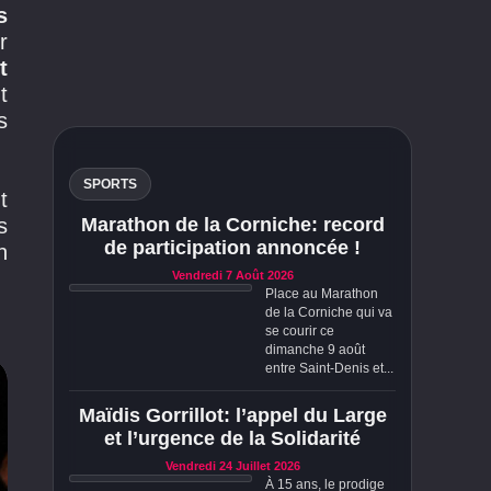
s
r
t
t
s
SPORTS
t
s
Marathon de la Corniche: record
de participation annoncée !
n
Vendredi 7 Août 2026
Place au Marathon
de la Corniche qui va
se courir ce
dimanche 9 août
entre Saint-Denis et...
Maïdis Gorrillot: l’appel du Large
et l’urgence de la Solidarité
Vendredi 24 Juillet 2026
À 15 ans, le prodige