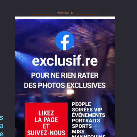
______________ PUBLICITÉ ______________
s
a
le