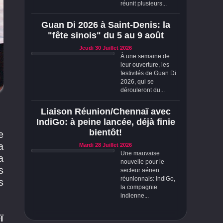
réunit plusieurs...
Guan Di 2026 à Saint-Denis: la
"fête sinois" du 5 au 9 août
Jeudi 30 Juillet 2026
À une semaine de
leur ouverture, les
festivités de Guan Di
2026, qui se
dérouleront du...
Liaison Réunion/Chennaï avec
IndiGo: à peine lancée, déjà finie
bientôt!
e
a
Mardi 28 Juillet 2026
Une mauvaise
a
nouvelle pour le
s
secteur aérien
réunionnais: IndiGo,
s
la compagnie
indienne...
ï