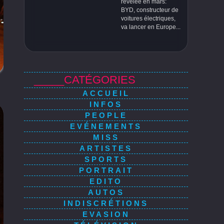
révélée en mars:
BYD, constructeur de
voitures électriques,
va lancer en Europe...
_____CATÉGORIES
ACCUEIL
INFOS
PEOPLE
EVÉNEMENTS
MISS
ARTISTES
SPORTS
PORTRAIT
EDITO
AUTOS
INDISCRÉTIONS
EVASION