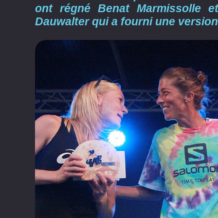
ont régné Benat Marmissolle et
Dauwalter qui a fourni une version 