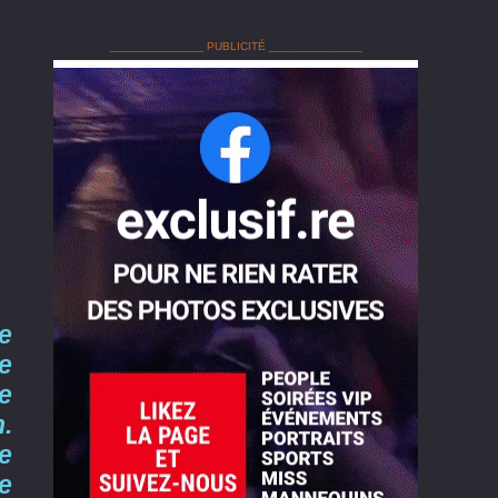
______________ PUBLICITÉ ______________
e
e
e
n.
ne
ge