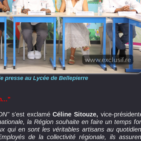
de presse au Lycée de Bellepierre
..."
ADN"
s'est exclamé
Céline Sitouze,
vice-président
t nationale, la Région souhaite en faire un temps for
ux qui en sont les véritables artisans au quotidien
ployés de la collectivité régionale, ils assuren