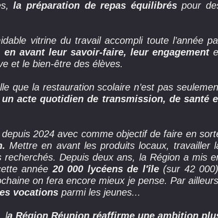
es,
la préparation de repas équilibrés
pour de
able vitrine du travail accompli toute l’année pa
 en avant leur savoir-faire, leur engagement
e
ve et le bien-être des élèves.
elle que la restauration scolaire n’est pas seulemen
i
un acte quotidien de transmission, de santé e
depuis 2024 avec comme objectif de faire en sort
n.
Mettre en avant les produits locaux, travailler l
uts recherchés. Depuis deux ans, la Région a mis e
cette année
20 000 lycéens de l'île
(sur 42 000)
chaine on fera encore mieux je pense. Par ailleurs
des vocations
parmi les jeunes...
 l
a Région Réunion réaffirme une ambition plu