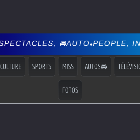
S, 🚘AUTO
PEOPLE, INFOS, EVÉN
•
CULTURE
SPORTS
MISS
AUTOS🚘
TÉLÉVISI
FOTOS