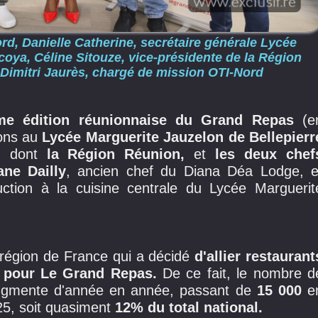
rd, Danielle Catherine, secrétaire générale Lycée
coya, Céline Sitouze, vice-présidente de la Région
t Dimitri Jaurès, chargé de mission OTI-Nord
e édition réunionnaise du Grand Repas
(e
ions au
Lycée Marguerite Jauzelon de Bellepierr
s, dont
la Région Réunion,
et
les deux chef
ne Dailly
, ancien chef du Diana Déa Lodge, e
tion à la cuisine centrale du Lycée Marguerit
e région de France qui a décidé
d'allier restaurant
ive pour Le Grand Repas.
De ce fait, le nombre d
augmente d'année en année, passant de
15 000
e
5, soit quasiment
12% du total national.