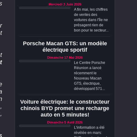
s
Mercredi 3 Juin 2026
A fin mai, les chiffres
de ventes des
voitures dans l'île ne
r
présagent rien de
bon pour le secteur...
t
Porsche Macan GTS: un modèle
électrique sportif
t
Dimanche 17 Mai 2026
t
Le Centre Porsche
Réunion a lancé
récemment le
Nouveau Macan
e
GTS, électrique,
développant 571...
a
n
Voiture électrique: le constructeur
,
chinois BYD promet une recharge
,
auto en 5 minutes!
Dimanche 5 Avril 2026
L'information a été
révélée en mars:
s