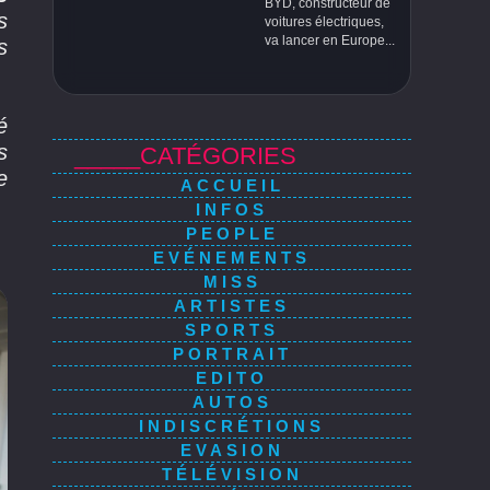
BYD, constructeur de
s
voitures électriques,
va lancer en Europe...
s
́
s
_____CATÉGORIES
e
ACCUEIL
INFOS
PEOPLE
EVÉNEMENTS
MISS
ARTISTES
SPORTS
PORTRAIT
EDITO
AUTOS
INDISCRÉTIONS
EVASION
TÉLÉVISION