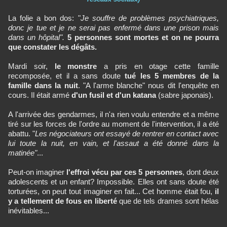
La folie a bon dos: "
Je souffre de problèmes psychiatriques,
donc je tue et je ne serai pas enfermé dans une prison mais
dans un hôpital".
5 personnes sont mortes et on ne pourra
que constater les dégâts.
Mardi soir,
le monstre
a pris en otage cette famille
recomposée, et il a sans doute
tué les 5 membres de la
famille dans la nuit
. "A l'arme blanche" nous dit l'enquête en
cours. Il était armé
d'un fusil et d'un katana
(sabre japonais).
A l'arrivée des gendarmes, il n'a rien voulu entendre et a même
tiré sur les forces de l'ordre au moment de l'intervention, il a été
abattu. "
Les négociateurs ont essayé de rentrer en contact avec
lui toute la nuit, en vain, et l'assaut a été donné dans la
matinée"
...
Peut-on imaginer
l'effroi vécu par ces 5 personnes
, dont deux
adolescents et un enfant? Impossible. Elles ont sans doute été
torturées, on peut tout imaginer en fait... Cet homme était fou,
il
y a tellement de fous en liberté
que de tels drames sont hélas
inévitables...