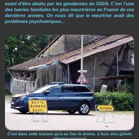
avant d'être abattu par les gendarmes du GIGN. C'est l'une
des tueries familiales les plus meurtrières en France de ces
dernières années. On nous dit que le meurtrier avait des
problèmes psychiatriques...
C'est dans cette maison qu'a eu lieu le drame, à huis clos (photo
réseaux sociaux)