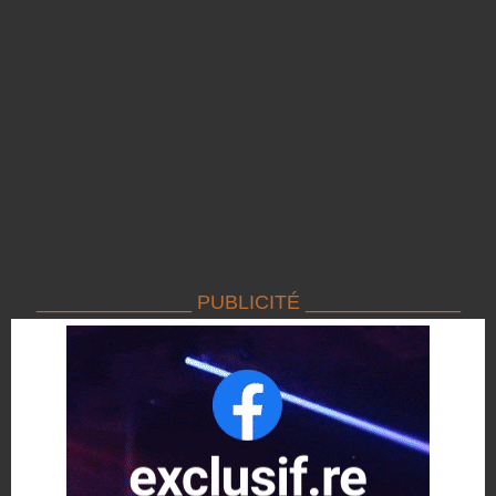
______________ PUBLICITÉ ______________