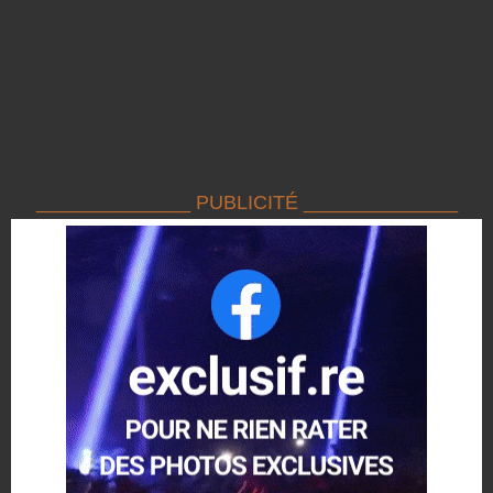
______________ PUBLICITÉ ______________