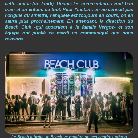
cette nuit-là (un lundi). Depuis les commentaires vont bon
train et on entend de tout. Pour l'instant, on ne connaît pas
l'origine du sinistre, l'enquête est toujours en cours, on en
saura plus prochainement. En attendant, la direction du
Beach Club -qui appartient à la famille Vergoz- et son
équipe ont publié ce mardi un communiqué que nous
relayons.
Le Beach a brûlé, le Beach va renaître de ses cendres (photo