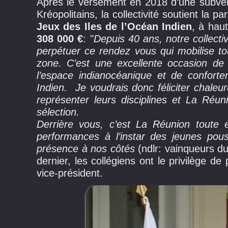
Après le versement en 2018 d’une subven
Kréopolitains, la collectivité soutient la p
Jeux des Iles de l’Océan Indien
, à hau
308 000 €
: "
Depuis 40 ans, notre collecti
perpétuer ce rendez vous qui mobilise tou
zone. C’est une excellente occasion de
l’espace indianocéanique et de conforte
Indien. Je voudrais donc féliciter chaleu
représenter leurs disciplines et La Réuni
sélection.
Derrière vous, c’est La Réunion toute e
performances à l’instar des jeunes pou
présence à nos côtés
(ndlr: vainqueurs d
dernier, les collégiens ont le privilège de
vice-président.