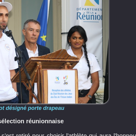
ot désigné porte drapeau
sélection réunionnaise
’est retiré pour choisir l’athlète qui aura l’honneu