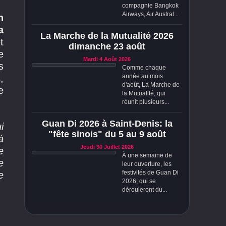
compagnie Bangkok
Airways, Air Austral...
n
a
La Marche de la Mutualité 2026
t
dimanche 23 août
e
Mardi 4 Août 2026
s
Comme chaque
,
année au mois
d'août, La Marche de
e
la Mutualité, qui
réunit plusieurs...
Guan Di 2026 à Saint-Denis: la
i
"fête sinois" du 5 au 9 août
à
Jeudi 30 Juillet 2026
e
À une semaine de
e
leur ouverture, les
festivités de Guan Di
e
2026, qui se
dérouleront du...