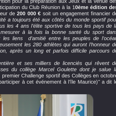
tion pour la préparation aux Jeux et la venue de
articipation du Club Réunion à la 1
0ème édition de
teur de
200 000 €
soit un engagement financier d
vité a toujours été aux côtés du monde sportif pou
s les 4 ans l’élite sportive de tous les pays de l
 mesurer à la fois la bonne santé du sport dan
r les liens d’amitié entre les peuples de l’océa
reusement les 280 athlètes qui auront l’honneur d
on, après un long et parfois difficile parcours d
ntière et ses milliers de licenciés qui rêvent d
sses du collège Marcel Goulette dont je salue l
u premier Challenge sportif des Collèges en octobr
 participer à cet événement à l’île Maurice)
"
a dit l