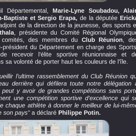
il Départemental,
Marie-Lyne Soubadou, Alai
-Baptiste et Sergio Erapa,
de la députée
Erick
 adjoint de la direction de la jeunesse, des sports e
thala
, présidente du Comité Régional Olympiqu
 et comités, des membres du
Club Réunion
, de
ce-président du Département en charge des Sports
 recevoir l’élite sportive réunionnaise et d
a volonté de porter haut les couleurs de l’île.
ueillir l’ultime rassemblement du Club Réunion qu
au derrière qui défilera toute notre délégation 
e peut y avoir de grandes compétitions sans port
ment une compétition sportive d’excellence qui s
 de chaque athlète à donner le meilleur de lui-mêm
e son pays"
a déclaré
Philippe Potin.