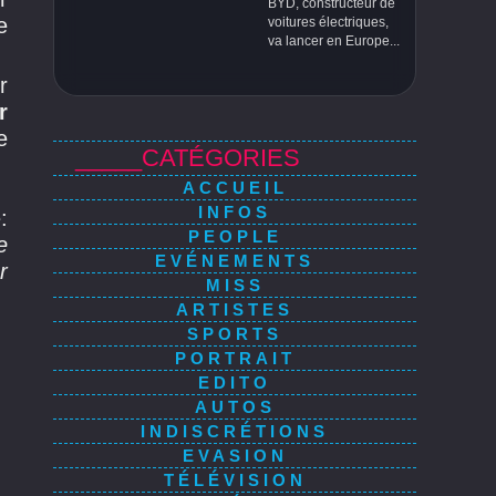
BYD, constructeur de
e
voitures électriques,
va lancer en Europe...
r
r
e
_____CATÉGORIES
ACCUEIL
INFOS
:
PEOPLE
e
EVÉNEMENTS
r
MISS
ARTISTES
SPORTS
PORTRAIT
EDITO
AUTOS
INDISCRÉTIONS
EVASION
TÉLÉVISION