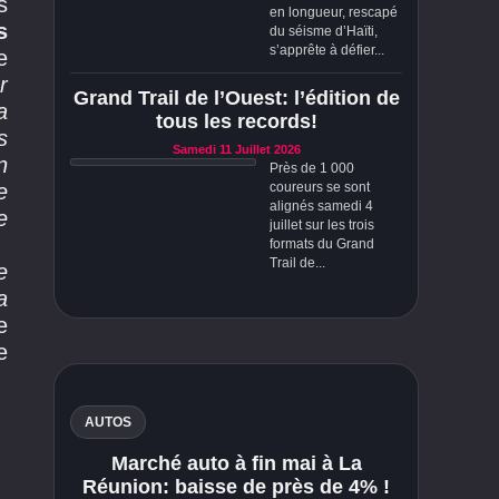
s
en longueur, rescapé
s
du séisme d’Haïti,
s’apprête à défier...
e
r
Grand Trail de l’Ouest: l’édition de
a
tous les records!
s
Samedi 11 Juillet 2026
n
Près de 1 000
e
coureurs se sont
alignés samedi 4
e
juillet sur les trois
formats du Grand
Trail de...
e
a
e
e
AUTOS
Marché auto à fin mai à La
Réunion: baisse de près de 4% !