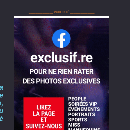
______________ PUBLICITÉ ______________
la
e
e,
u
é