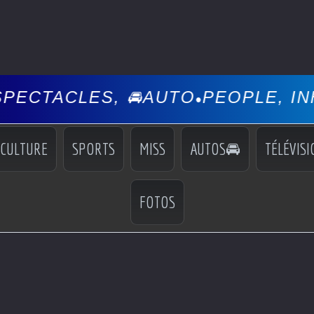
S, 🚘AUTO
PEOPLE, INFOS, EVÉ
•
CULTURE
SPORTS
MISS
AUTOS🚘
TÉLÉVISI
FOTOS