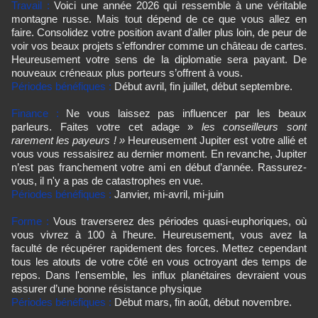
Travail :
Voici une année 2026 qui ressemble à une véritable
montagne russe. Mais tout dépend de ce que vous allez en
faire. Consolidez votre position avant d'aller plus loin, de peur de
voir vos beaux projets s'effondrer comme un château de cartes.
Heureusement votre sens de la diplomatie sera payant. De
nouveaux créneaux plus porteurs s’offrent à vous.
Périodes bénéfiques :
Début avril, fin juillet, début septembre.
Finance :
Ne vous laissez pas influencer par les beaux
parleurs. Faites votre cet adage »
les conseilleurs sont
rarement les payeurs ! »
Heureusement Jupiter est votre allié et
vous vous ressaisirez au dernier moment. En revanche, Jupiter
n’est pas franchement votre ami en début d’année. Rassurez-
vous, il n'y a pas de catastrophes en vue.
Périodes bénéfiques :
Janvier, mi-avril, mi-juin
Forme :
Vous traverserez des périodes quasi-euphoriques, où
vous vivrez à 100 à l'heure. Heureusement, vous avez la
faculté de récupérer rapidement des forces. Mettez cependant
tous les atouts de votre côté en vous octroyant des temps de
repos. Dans l'ensemble, les influx planétaires devraient vous
assurer d’une bonne résistance physique
Périodes bénéfiques :
Début mars, fin août, début novembre.