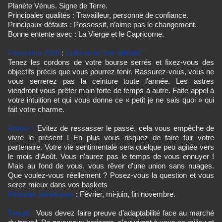
Planète Vénus. Signe de Terre.
Principales qualités : Travailleur, personne de confiance.
Principaux défauts : Possessif, n’aime pas le changement.
Bonne entente avec : La Vierge et le Capricorne.
Panorama 2026
:
Cultivez la "zen attitude"
Tenez les cordons de votre bourse serrés et fixez-vous des
objectifs précis que vous pourrez tenir. Rassurez-vous, vous ne
vous serrerez pas la ceinture toute l'année. Les astres
viendront vous prêter main forte de temps à autre. Faite appel à
votre intuition et qui vous donne ce « petit je ne sais quoi » qui
fait votre charme.
Amour :
Evitez de ressasser le passé, cela vous empêche de
vivre le présent ! En plus vous risquez de faire fuir votre
partenaire. Votre vie sentimentale sera quelque peu agitée vers
le mois d’Août. Vous n’aurez pas le temps de vous ennuyer !
Mais au fond de vous, vous rêver d’une union sans nuages.
Que voulez-vous réellement ? Posez-vous la question et vous
serez mieux dans vos baskets
Périodes bénéfiques
: Février, mi-juin, fin novembre.
Travail :
Vous devez faire preuve d’adaptabilité face au marché