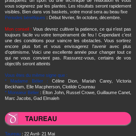
pratiquerez un sport ou une technique de relaxation et vous
vous soignerez par les plantes. Les résultats seront rapidement
visibles. Bien dans vos baskets, votre moral sera au beau fixe
Périodes bénéfiques
: Début février, fin octobre, décembre.
Mon conseil :
Vous devrez cultiver la patience, ce qui n’est pas
toujours facile vu votre tempérament de feu ! Cependant c’est
une des conditions pour vaincre les obstacles. Vous sortirez
encore plus fort et vous envisagerez l’avenir avec plus
d’optimisme. Voici une excellente année pour changer tout ce
qui ne vous convient pas. Rassurez-vous, certains de vos
objectifs seront atteints
Vous êtes du même signe que :
* Madame Bélier :
Céline Dion, Mariah Carey, Victoria
Beckham, Elle Macpherson, Clotilde Coureau
* Monsieur Bélier
: Elton John, Russel Crowe, Guillaume Canet,
Marc Jacobs, Gad Elmaleh
Taureau
: 22 Avril- 21 Mai