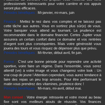
professionnels intéressants pour votre carrière et vos appuis
seront plus efficaces.
Périodes bénéfiques :
Mi-janvier, mi-mars, juin
Finance :
Mettez le nez dans vos comptes et ne laissez pas
cette tâche aux autres. Vous en sortirez plus sûr(e) de vous.
Votre banquier vous attend au tournant. La prudence est
recommandée dans le domaine financier. Certes Jupiter vous
assurera un certain confort dans ce domaine et vos rentrées
d’argent sont plus conséquentes. Mais votre générosité vous
jouera des tours et vous risquez de dépenser plus que prévu.
Périodes bénéfiques :
Mi-février, début avril, fin juin.
Forme :
C’est une bonne période pour reprendre une activité
sportive, voire faire un régime. Dans l’ensemble, vous serez
attentif (ve) à votre image et vous changerez votre look : Un
vrai coup de jeune ! Attention cependant, vous aurez tendance à
faire des repas un peu trop arrosés. Pour être performant le
matin vous prendrez des vitamines, prudence donc !
Périodes bénéfiques :
Mi-mars, mi-avril, début mai.
Mon conseil :
Votre énergie retrouvée et votre moral au beau
fixe sont vos meilleurs atouts de réussite. Vos finances