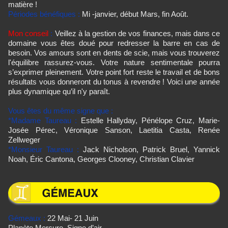
matière !
Périodes bénéfiques :
Mi -janvier, début Mars, fin Août.
Mon conseil
:
Veillez à la gestion de vos finances, mais dans ce
domaine vous êtes doué pour redresser la barre en cas de
besoin. Vos amours sont en dents de scie, mais vous trouverez
l'équilibre rassurez-vous. Votre nature sentimentale pourra
s’exprimer pleinement. Votre point fort reste le travail et de bons
résultats vous donneront du tonus à revendre ! Voici une année
plus dynamique qu’il n'y paraît.
Vous êtes du même signe que :
*Madame Taureau :
Estelle Hallyday, Pénélope Cruz,
Marie-
Josée Pérec, Véronique Sanson, Laetitia Casta, Renée
Zellweger
*Monsieur Taureau :
Jack Nicholson, Patrick Bruel,
Yannick
Noah, Éric Cantona, Georges Clooney,
Christian Clavier
Gémeaux :
22 Mai- 21 Juin
Planète Mercure. Signe d’air.