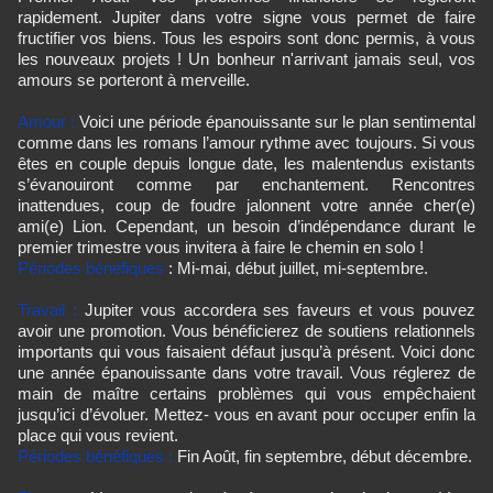
rapidement. Jupiter dans votre signe vous permet de faire
fructifier vos biens. Tous les espoirs sont donc permis, à vous
les nouveaux projets ! Un bonheur n'arrivant jamais seul, vos
amours se porteront à merveille.
Amour :
Voici une période épanouissante sur le plan sentimental
comme dans les romans l’amour rythme avec toujours. Si vous
êtes en couple depuis longue date, les malentendus existants
s’évanouiront comme par enchantement. Rencontres
inattendues, coup de foudre jalonnent votre année cher(e)
ami(e) Lion. Cependant, un besoin d’indépendance durant le
premier trimestre vous invitera à faire le chemin en solo !
Périodes bénéfiques
: Mi-mai, début juillet, mi-septembre.
Travail :
Jupiter vous accordera ses faveurs et vous pouvez
avoir une promotion. Vous bénéficierez de soutiens relationnels
importants qui vous faisaient défaut jusqu’à présent. Voici donc
une année épanouissante dans votre travail. Vous réglerez de
main de maître certains problèmes qui vous empêchaient
jusqu’ici d’évoluer. Mettez- vous en avant pour occuper enfin la
place qui vous revient.
Périodes bénéfiques :
Fin Août, fin septembre, début décembre.