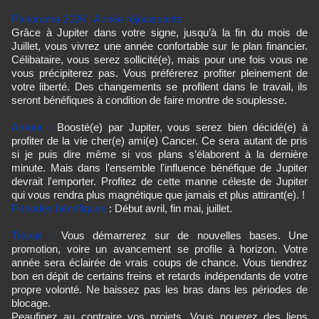
Panorama 2026 :
Année réjouissante
Grâce à Jupiter dans votre signe, jusqu’à la fin du mois de
Juillet, vous vivrez une année confortable sur le plan financier.
Célibataire, vous serez sollicité(e), mais pour une fois vous ne
vous précipiterez pas. Vous préférerez profiter pleinement de
votre liberté. Des changements se profilent dans le travail, ils
seront bénéfiques à condition de faire montre de souplesse.
Amour :
Boosté(e) par Jupiter, vous serez bien décidé(e) à
profiter de la vie cher(e) ami(e) Cancer. Ce sera autant de pris
si je puis dire même si vos plans s’élaborent à la dernière
minute. Mais dans l'ensemble l'influence bénéfique de Jupiter
devrait l'emporter. Profitez de cette manne céleste de Jupiter
qui vous rendra plus magnétique que jamais et plus attirant(e). !
Périodes bénéfiques
: Début avril, fin mai, juillet.
Travail :
Vous démarrerez sur de nouvelles bases. Une
promotion, voire un avancement se profile à horizon. Votre
année sera éclairée de vrais coups de chance. Vous tiendrez
bon en dépit de certains freins et retards indépendants de votre
propre volonté. Ne baissez pas les bras dans les périodes de
blocage.
Peaufinez au contraire vos projets. Vous nouerez des liens