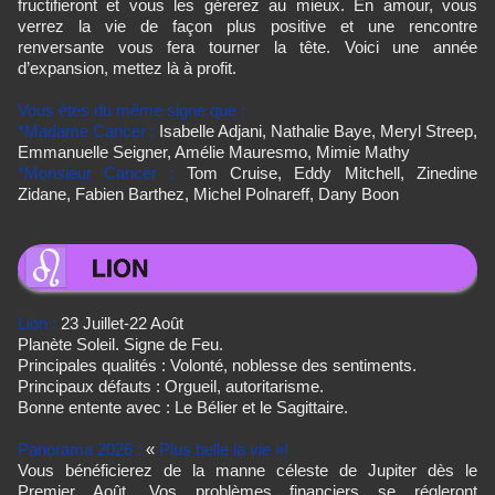
fructifieront et vous les gérerez au mieux. En amour, vous
verrez la vie de façon plus positive et une rencontre
renversante vous fera tourner la tête. Voici une année
d’expansion, mettez là à profit.
Vous êtes du même signe que :
*Madame Cancer :
Isabelle Adjani, Nathalie Baye, Meryl Streep,
Emmanuelle Seigner, Amélie Mauresmo, Mimie Mathy
*Monsieur Cancer
:
Tom Cruise, Eddy Mitchell, Zinedine
Zidane, Fabien Barthez, Michel Polnareff, Dany Boon
Lion :
23 Juillet-22 Août
Planète Soleil. Signe de Feu.
Principales qualités : Volonté, noblesse des sentiments.
Principaux défauts : Orgueil, autoritarisme.
Bonne entente avec : Le Bélier et le Sagittaire.
Panorama 2026 :
«
Plus belle la vie »!
Vous bénéficierez de la manne céleste de Jupiter dès le
Premier Août. Vos problèmes financiers se régleront