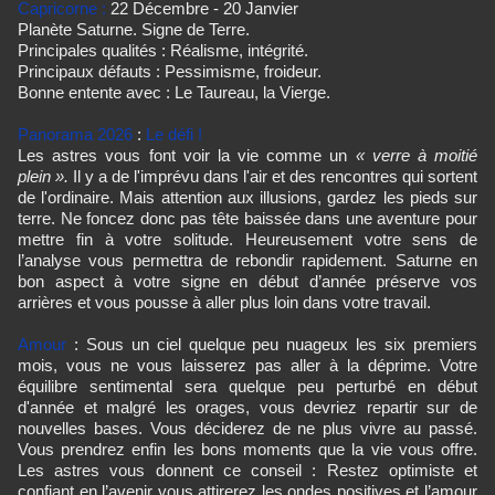
Capricorne :
22 Décembre - 20 Janvier
Planète Saturne. Signe de Terre.
Principales qualités : Réalisme, intégrité.
Principaux défauts : Pessimisme, froideur.
Bonne entente avec : Le Taureau, la Vierge.
Panorama 2026
:
Le défi !
Les astres vous font voir la vie comme un
« verre à moitié
plein ».
Il y a de l'imprévu dans l'air et des rencontres qui sortent
de l'ordinaire. Mais attention aux illusions, gardez les pieds sur
terre. Ne foncez donc pas tête baissée dans une aventure pour
mettre fin à votre solitude. Heureusement votre sens de
l’analyse vous permettra de rebondir rapidement. Saturne en
bon aspect à votre signe en début d’année préserve vos
arrières et vous pousse à aller plus loin dans votre travail.
Amour
: Sous un ciel quelque peu nuageux les six premiers
mois, vous ne vous laisserez pas aller à la déprime. Votre
équilibre sentimental sera quelque peu perturbé en début
d'année et malgré les orages, vous devriez repartir sur de
nouvelles bases. Vous déciderez de ne plus vivre au passé.
Vous prendrez enfin les bons moments que la vie vous offre.
Les astres vous donnent ce conseil : Restez optimiste et
confiant en l’avenir vous attirerez les ondes positives et l’amour