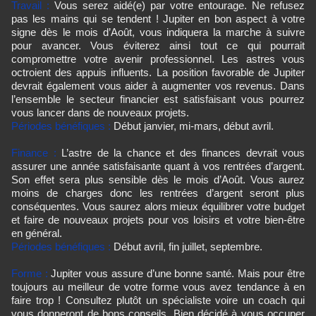
Travail :
Vous serez aidé(e) par votre entourage. Ne refusez
pas les mains qui se tendent ! Jupiter en bon aspect à votre
signe dès le mois d’Août, vous indiquera la marche à suivre
pour avancer. Vous éviterez ainsi tout ce qui pourrait
compromettre votre avenir professionnel. Les astres vous
octroient des appuis influents. La position favorable de Jupiter
devrait également vous aider à augmenter vos revenus. Dans
l’ensemble le secteur financier est satisfaisant vous pourrez
vous lancer dans de nouveaux projets.
Périodes bénéfiques :
Début janvier, mi-mars, début avril.
Finance :
L’astre de la chance et des finances devrait vous
assurer une année satisfaisante quant à vos rentrées d’argent.
Son effet sera plus sensible dès le mois d’Août. Vous aurez
moins de charges donc les rentrées d’argent seront plus
conséquentes. Vous saurez alors mieux équilibrer votre budget
et faire de nouveaux projets pour vos loisirs et votre bien-être
en général.
Périodes bénéfiques :
Début avril, fin juillet, septembre.
Forme :
Jupiter vous assure d’une bonne santé. Mais pour être
toujours au meilleur de votre forme vous avez tendance à en
faire trop ! Consultez plutôt un spécialiste voire un coach qui
vous donneront de bons conseils. Bien décidé à vous occuper