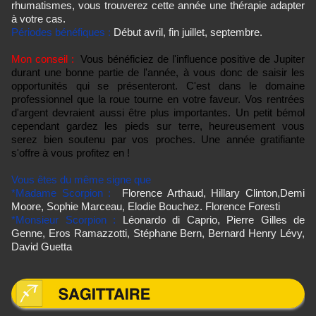
rhumatismes, vous trouverez cette année une thérapie adapter
à votre cas.
Périodes bénéfiques :
Début avril, fin juillet, septembre.
Mon conseil :
Vous bénéficiez de l'influence positive de Jupiter
durant une bonne partie de l'année, à vous donc de saisir les
opportunités qui se présenteront. C'est dans le domaine
professionnel que la roue tourne en votre faveur. Vos rentrées
d'argent devraient aussi être plus importantes. Un petit bémol
cependant gardez les pieds sur terre, heureusement vous
serez bien soutenu par vos proches. Une année gratifiante
s'offre à vous profitez en !
Vous êtes du même signe que
*Madame Scorpion :
Florence Arthaud, Hillary Clinton,
Demi
Moore, Sophie Marceau, Elodie Bouchez. Florence Foresti
*Monsieur Scorpion :
Léonardo di Caprio, Pierre Gilles de
Genne, Eros Ramazzotti, Stéphane Bern, Bernard Henry Lévy,
David Guetta