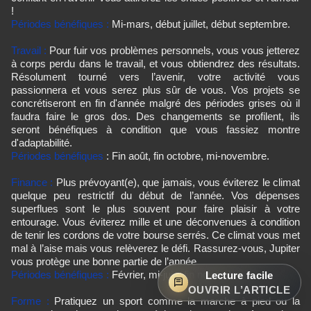
!
Périodes bénéfiques :
Mi-mars, début juillet, début septembre.
Travail :
Pour fuir vos problèmes personnels, vous vous jetterez
à corps perdu dans le travail, et vous obtiendrez des résultats.
Résolument tourné vers l’avenir, votre activité vous
passionnera et vous serez plus sûr de vous. Vos projets se
concrétiseront en fin d'année malgré des périodes grises où il
faudra faire le gros dos. Des changements se profilent, ils
seront bénéfiques à condition que vous fassiez montre
d'adaptabilité.
Périodes bénéfiques
: Fin août, fin octobre, mi-novembre.
Finance :
Plus prévoyant(e), que jamais, vous éviterez le climat
quelque peu restrictif du début de l’année. Vos dépenses
superflues sont le plus souvent pour faire plaisir à votre
entourage. Vous éviterez mille et une déconvenues à condition
de tenir les cordons de votre bourse serrés. Ce climat vous met
mal à l’aise mais vous relèverez le défi. Rassurez-vous, Jupiter
vous protège une bonne partie de l’année
Périodes bénéfiques :
Février, mi-juin, fin novembre.
Lecture facile
OUVRIR L’ARTICLE
Forme :
Pratiquez un sport comme la marche à pied ou la