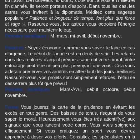
du travail. De nouveaux horizons, s’ouvriront à vous en milieu et
fin d’année. Ils seront porteurs d’espoirs. Dans tous les cas, les
astres vous invitent à la diplomatie. Méditez cette sagesse
populaire
« Patience et longueur de temps, font plus que force
et rage ».
Rassurez-vous, les astres vous octroient l'énergie
nécessaire pour maintenir le cap.
Périodes bénéfiques :
Mi-mars, mi-avril, début novembre.
Finances
: Soyez économe, comme vous savez le faire en cas
d’urgence. Le début de l’année est en dents de scie. Les retards
dans des rentrées d’argent prévues saperont votre moral. Votre
entourage peut-être un peu plus prévoyant que vous. Cela vous
aidera à préserver vos arrières en attendant des jours meilleurs.
Rassurez-vous, vos projets sont simplement retardés, l'étau se
desserrera plus tôt que prévu !
Périodes bénéfiques :
Mars-Avril, début octobre, début
novembre.
Forme
Vous jouerez la carte de la prudence en évitant les
excès en tout genre. Des baisses de tonus, risquent de vous
saper le moral. Heureusement vous êtes très attentif(ve) aux
signaux que vous lancent votre corps. Vous vous soignerez
efficacement. Si vous pratiquez un sport vous devrez
apprendre à doser vos efforts. Consultez les spécialistes en la