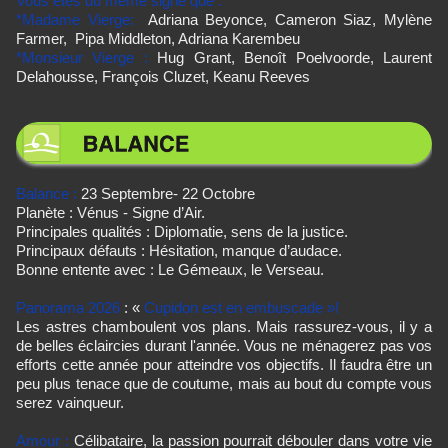
Vous êtes du même signe que :
*Madame Vierge:
Adriana Beyonce, Cameron Siaz, Mylène
Farmer,
Pipa Middleton, Adriana Karembeu
*Monsieur Vierge :
Hug Grant, Benoît Poelvoorde,
Laurent
Delahousse, François Cluzet, Keanu Reeves
Balance :
23 Septembre- 22 Octobre
Planète : Vénus - Signe d’Air.
Principales qualités : Diplomatie, sens de la justice.
Principaux défauts : Hésitation, manque d’audace.
Bonne entente avec : Le Gémeaux, le Verseau.
Panorama 2026
: «
Cupidon est en embuscade »!
Les astres chamboulent vos plans. Mais rassurez-vous, il y a
de belles éclaircies durant l'année. Vous ne ménagerez pas vos
efforts cette année pour atteindre vos objectifs. Il faudra être un
peu plus tenace que de coutume, mais au bout du compte vous
serez vainqueur.
Amour :
Célibataire, la passion pourrait débouler dans votre vie