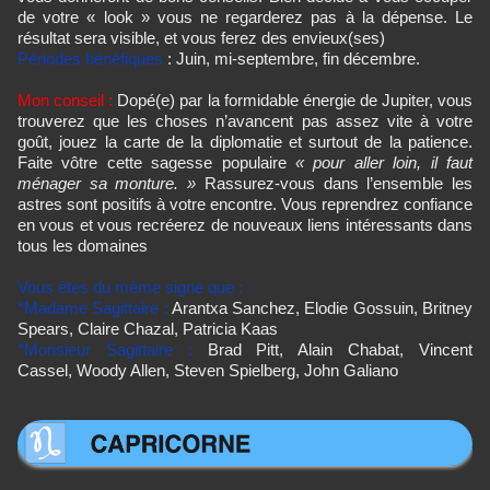
de votre « look » vous ne regarderez pas à la dépense. Le
résultat sera visible, et vous ferez des envieux(ses)
Périodes bénéfiques
: Juin, mi-septembre, fin décembre.
Mon conseil :
Dopé(e) par la formidable énergie de Jupiter, vous
trouverez que les choses n’avancent pas assez vite à votre
goût, jouez la carte de la diplomatie et surtout de la patience.
Faite vôtre cette sagesse populaire
« pour aller loin, il faut
ménager sa monture. »
Rassurez-vous dans l’ensemble les
astres sont positifs à votre encontre. Vous reprendrez confiance
en vous et vous recréerez de nouveaux liens intéressants dans
tous les domaines
Vous êtes du même signe que :
*Madame Sagittaire :
Arantxa Sanchez, Elodie Gossuin, Britney
Spears, Claire Chazal, Patricia Kaas
*Monsieur Sagittaire :
Brad Pitt, Alain Chabat, Vincent
Cassel,
Woody Allen, Steven Spielberg, John Galiano