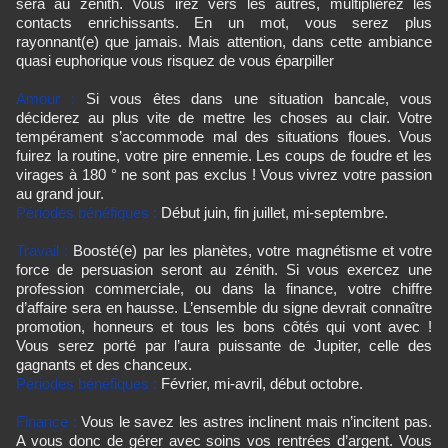
sera au zénith. Vous irez vers les autres, multiplierez les
contacts enrichissants. En un mot, vous serez plus
rayonnant(e) que jamais. Mais attention, dans cette ambiance
quasi euphorique vous risquez de vous éparpiller
Amour :
Si vous êtes dans une situation bancale, vous
déciderez au plus vite de mettre les choses au clair. Votre
tempérament s’accommode mal des situations floues. Vous
fuirez la routine, votre pire ennemie. Les coups de foudre et les
virages à 180 ° ne sont pas exclus ! Vous vivrez votre passion
au grand jour.
Périodes bénéfiques :
Début juin, fin juillet, mi-septembre.
Travail :
Boosté(e) par les planètes, votre magnétisme et votre
force de persuasion seront au zénith. Si vous exercez une
profession commerciale, ou dans la finance, votre chiffre
d’affaire sera en hausse. L’ensemble du signe devrait connaître
promotion, honneurs et tous les bons côtés qui vont avec !
Vous serez porté par l’aura puissante de Jupiter, celle des
gagnants et des chanceux.
Périodes bénéfiques :
Février, mi-avril, début octobre.
Finance :
Vous le savez les astres inclinent mais n’incitent pas.
A vous donc de gérer avec soins vos rentrées d’argent. Vous