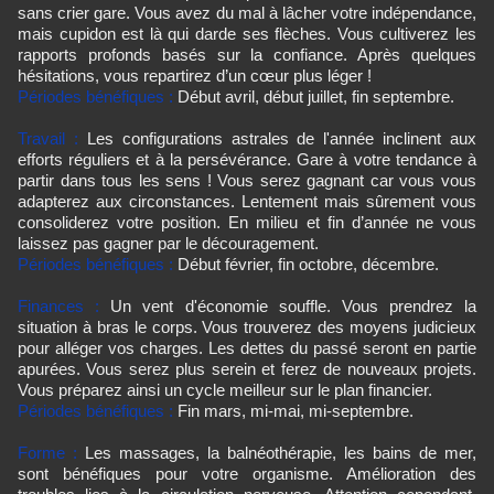
sans crier gare. Vous avez du mal à lâcher votre indépendance,
mais cupidon est là qui darde ses flèches. Vous cultiverez les
rapports profonds basés sur la confiance. Après quelques
hésitations, vous repartirez d’un cœur plus léger !
Périodes bénéfiques :
Début avril, début juillet, fin septembre.
Travail :
Les configurations astrales de l'année inclinent aux
efforts réguliers et à la persévérance. Gare à votre tendance à
partir dans tous les sens ! Vous serez gagnant car vous vous
adapterez aux circonstances. Lentement mais sûrement vous
consoliderez votre position. En milieu et fin d’année ne vous
laissez pas gagner par le découragement.
Périodes bénéfiques :
Début février, fin octobre, décembre.
Finances :
Un vent d'économie souffle. Vous prendrez la
situation à bras le corps. Vous trouverez des moyens judicieux
pour alléger vos charges. Les dettes du passé seront en partie
apurées. Vous serez plus serein et ferez de nouveaux projets.
Vous préparez ainsi un cycle meilleur sur le plan financier.
Périodes bénéfiques :
Fin mars, mi-mai, mi-septembre.
Forme :
Les massages, la balnéothérapie, les bains de mer,
sont bénéfiques pour votre organisme. Amélioration des