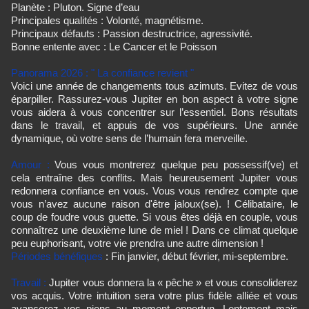
Planète : Pluton. Signe d’eau
Principales qualités : Volonté, magnétisme.
Principaux défauts : Passion destructrice, agressivité.
Bonne entente avec : Le Cancer et le Poisson
Panorama 2026 :
"
La confiance revient "
Voici une année de changements tous azimuts. Evitez de vous
éparpiller. Rassurez-vous Jupiter en bon aspect à votre signe
vous aidera à vous concentrer sur l’essentiel. Bons résultats
dans le travail, et appuis de vos supérieurs. Une année
dynamique, où votre sens de l’humain fera merveille.
Amour :
Vous vous montrerez quelque peu possessif(ve) et
cela entraîne des conflits. Mais heureusement Jupiter vous
redonnera confiance en vous. Vous vous rendrez compte que
vous n’avez aucune raison d'être jaloux(se). ! Célibataire, le
coup de foudre vous guette. Si vous êtes déjà en couple, vous
connaîtrez une deuxième lune de miel ! Dans ce climat quelque
peu euphorisant, votre vie prendra une autre dimension !
Périodes bénéfiques
: Fin janvier, début février, mi-septembre.
Travail :
Jupiter vous donnera la « pêche » et vous consoliderez
vos acquis. Votre intuition sera votre plus fidèle alliée et vous
avancerez vos pions au moment opportun. Lentement mais