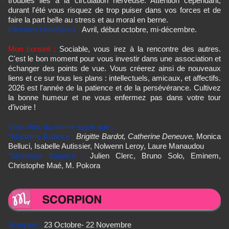
troubles lies à la circulation nerveuse. Attention cependant,
durant l'été vous risquez de trop puiser dans vos forces et de
faire la part belle au stress et au moral en berne.
Périodes bénéfiques :
Avril, début octobre, mi-décembre.
Mon conseil :
Sociable, vous irez à la rencontre des autres.
C'est le bon moment pour vous investir dans une association et
échanger des points de vue. Vous créerez ainsi de nouveaux
liens et ce sur tous les plans : intellectuels, amicaux, et affectifs.
2026 est l'année de la patience et de la persévérance. Cultivez
la bonne humeur et ne vous enfermez pas dans votre tour
d’ivoire !
Vous êtes du même signe que :
*Madame Balance :
Brigitte Bardot, Catherine Deneuve,
Monica
Belluci, Isabelle Autissier, Nolwenn Leroy, Laure Manaudou
*Monsieur Balance :
Julien Clerc, Bruno Solo, Eminem,
Christophe Maé, M. Pokora
Scorpion :
23 Octobre- 22 Novembre