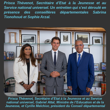
Prisca Thévenot, Secrétaire d’Etat à la Jeunesse et au
Service national universel. Un entretien qui s’est déroulé en
présence des conseillères départementales Sabrina
Tionohoué et Sophie Arzal.
Prisca Thévenot, Secrétaire d’Etat à la Jeunesse et au Service
national universel, Gabriel Attal, Ministre de l’Education et de la
Jeunesse, et Cyrille Melchior, président du Conseil départemental