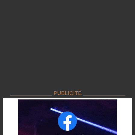
______________ PUBLICITÉ ______________