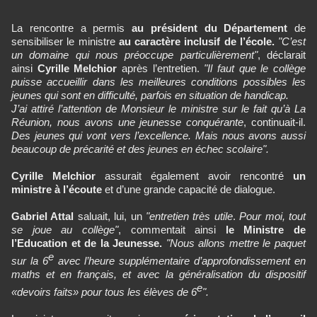
La rencontre a permis
au président du Département
de
sensibiliser le ministre
au caractère inclusif de l’école.
"C’est
un domaine qui nous préoccupe particulièrement"
, déclarait
ainsi
Cyrille Melchior
après l’entretien.
"Il faut que le collège
puisse accueillir dans les meilleures conditions possibles les
jeunes qui sont en difficulté, parfois en situation de handicap.
J’ai attiré l’attention de Monsieur le ministre sur le fait qu’à La
Réunion, nous avons une jeunesse conquérante
, continuait-il.
Des jeunes qui vont vers l’excellence. Mais nous avons aussi
beaucoup de précarité et des jeunes en échec scolaire".
Cyrille Melchior
assurait également avoir rencontré
un
ministre à l’écoute
et d’une grande capacité de dialogue.
Gabriel Attal
saluait, lui, un
"entretien très utile
.
Pour moi, tout
se joue au collège"
, commentait ainsi
le Ministre de
l’Education et de la Jeunesse.
"Nous allons mettre le paquet
e
sur la 6
avec l’heure supplémentaire d’approfondissement en
maths et en français, et avec la généralisation du dispositif
e
«devoirs faits» pour tous les élèves de 6
".