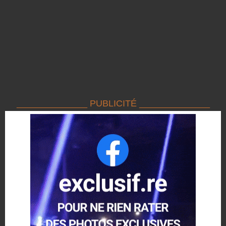
______________ PUBLICITÉ ______________