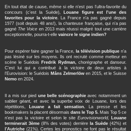
En tout état de cause, même si elle n'est pas l'ultra-favorite du
concours (c'est la Suède),
Louane figure est l'une des
favorites pour la victoire
. La France n'a pas gagné depuis
1977 (soit depuis 48 ans!), la chanteuse française, qui n'a pas
gagné
The Voice
en 2013 mais réussi malgré tout une carrière
exceptionnelle, pourra-t-elle
vaincre le signe indien?
Pour espérer faire gagner la France,
la télévision publique
n'a
pas lésiné sur les moyens. Ils ont recruté comme metteur en
scène le Suédois
Fredrik Rydman,
chorégraphe et danseur.
C'est lui qui a contribué à la victoire de deux artistes à
l'Eurovision: le Suédois
Måns Zelmerlöw
en 2015, et le Suisse
Nemo
en 2024.
Il a mis sur pied
une belle scénographie
avec notamment un
sablier géant, et avec la superbe voix de Louane, lors des
répétitions,
Louane a fait sensation.
La presse et les
bookmakers la placent désormais
dans le Top 5.
Mais Top 5 ce
n'est pas la victoire et selon le site
Eurovisionworld,
Louane
terminerait 3ème
(8% des votes) derrière
la Suède
(42%) et
l’Autriche
(21%). Certes les pronostics ne font pas le résultat