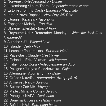
1. Norvège : Kyle Alessandro -
Lighter
2. Luxembourg : Laura Thorn -
La poupée monte le son
3. Estonie : Tommy Cash -
Espresso Macchiato
4. Israël : Yuval Raphael -
New Day Will Rise
5. Lituanie : Katarsis -
Tavo akys
6. Espagne : Melody -
Esa diva
7. Ukraine : Ziferblat -
Bird of Pray
8. Royaume-Uni : Remember Monday -
What the Hell Just
Happened?
9. Autriche : JJ -
Wasted Love
10. Islande : Væb -
Róa
11. Lettonie : Tautumeitas -
Bur man laimi
12. Pays-Bas : Claude -
C'est la vie
13. Finlande : Erika Vikman -
Ich komme
14. Italie : Lucio Corsi -
Volevo essere un duro
15. Pologne : Justyna Steczkowska -
Gaja
16. Allemagne : Abor & Tynna -
Baller
17. Grèce : Klavdía -
Asteromáta (Αστερομάτα)
18. Arménie : Parg -
Survivor
19. Suisse : Zoë Më -
Voyage
20. Malte : Miriana Conte -
Serving
21. Portugal : NAPA -
Deslocado
22. Danemark : Sissal -
Hallucination
23. Suède : KAJ -
Bara bada bastu