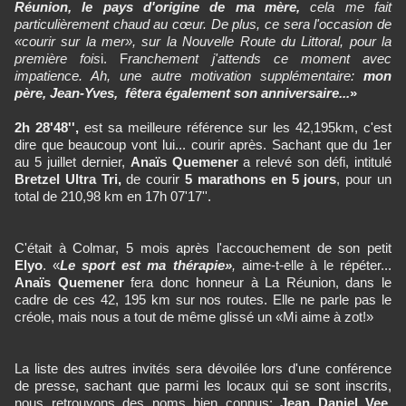
Réunion, le pays d'origine de ma mère,
cela me fait
particulièrement chaud au cœur. De plus, ce sera l'occasion de
«courir sur la mer», sur la Nouvelle Route du Littoral, pour la
première fois
i. F
ranchement j'attends ce moment avec
impatience. Ah, une autre motivation supplémentaire:
mon
père, Jean-Yves, fêtera également son anniversaire...
»
2h 28'48'',
est sa meilleure référence sur les 42,195km, c'est
dire que beaucoup vont lui... courir après. Sachant que du 1er
au 5 juillet dernier,
Anaïs Quemener
a relevé son défi, intitulé
Bretzel Ultra Tri,
de courir
5 marathons en 5 jours
, pour un
total de 210,98 km en 17h 07'17''.
C'était à Colmar, 5 mois après l'accouchement de son petit
Elyo
. «
Le sport est ma thérapie»
,
aime-t-elle à le répéter...
Anaïs Quemener
fera donc honneur à La Réunion, dans le
cadre de ces 42, 195 km sur nos routes. Elle ne parle pas le
créole, mais nous a tout de même glissé un «Mi aime à zot!»
La liste des autres invités sera dévoilée lors d'une conférence
de presse, sachant que parmi les locaux qui se sont inscrits,
nous retrouvons des noms bien connus:
Jean Daniel Vee,