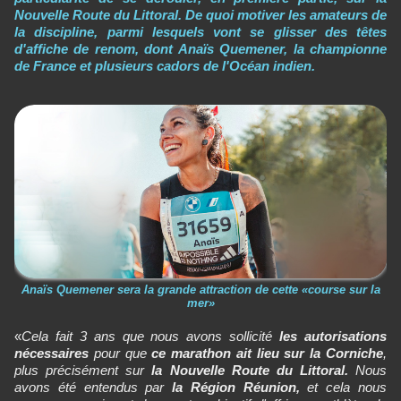
Nouvelle Route du Littoral. De quoi motiver les amateurs de
la discipline, parmi lesquels vont se glisser des têtes
d'affiche de renom, dont Anaïs Quemener, la championne
de France et plusieurs cadors de l'Océan indien.
Anaïs Quemener sera la grande attraction de cette «course sur la
mer»
«
Cela fait 3 ans que nous avons sollicité
les autorisations
nécessaires
pour que
ce marathon ait lieu sur la Corniche
,
plus précisément sur
la Nouvelle Route du Littoral.
Nous
avons été entendus par
la Région Réunion,
et cela nous