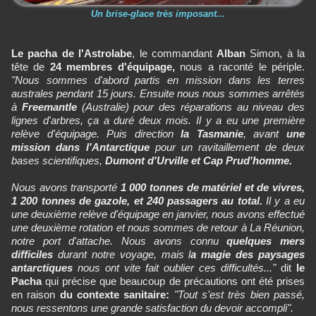
Un brise-glace très imposant...
Le pacha de l'Astrolabe
, le commandant
Alban
Simon, à la
tête de
24 membres d'équipage,
nous a raconté le périple.
"Nous sommes d'abord partis en mission dans les terres
australes pendant 15 jours. Ensuite nous nous sommes arrêtés
à
Freemantle
(Australie) pour des réparations au niveau des
lignes d'arbres, ça a duré deux mois. Il y a eu une première
relève d'équipage. Puis direction
la Tasmanie
, avant
une
mission dans l'Antarctique
pour un ravitaillement de deux
bases scientifiques,
Dumont d'Urville et Cap Prud'homme.
Nous avons transporté
1 000 tonnes de matériel et de vivres,
1 200 tonnes de gazole, et 240 passagers au total.
Il y a eu
une deuxième relève d'équipage en janvier, nous avons effectué
une deuxième rotation et nous sommes de retour à La Réunion,
notre port d'attache. Nous avons connu
quelques mers
difficiles
durant notre voyage, mais l
a magie des paysages
antarctiques
nous ont vite fait oublier ces difficultés..."
dit
le
Pacha
qui précise que beaucoup de précautions ont été prises
en raison
du contexte sanitaire:
"Tout s'est très bien passé,
nous ressentons une grande satisfaction du devoir accompli".