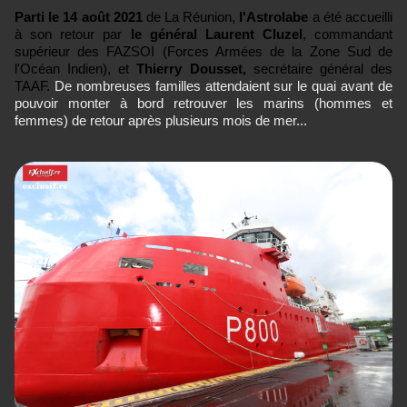
Parti le 14 août 2021
de La Réunion,
l'Astrolabe
a été accueilli
à son retour par
le général Laurent Cluzel
, commandant
supérieur des FAZSOI (Forces Armées de la Zone Sud de
l'Océan Indien), et
Thierry Dousset,
secrétaire général des
TAAF.
De nombreuses familles attendaient sur le quai avant de
pouvoir monter à bord retrouver les marins (hommes et
femmes) de retour après plusieurs mois de mer...