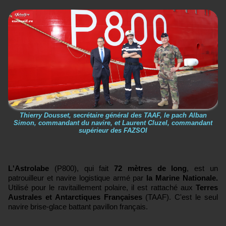
Thierry Dousset, secrétaire général des TAAF, le pach Alban
Simon, commandant du navire, et Laurent Cluzel, commandant
supérieur des FAZSOI
L'Astrolabe
(P800), qui fait
72 mètres de long
, est un
patrouilleur
et navire logistique armé
par
la Marine Nationale.
Utilisé pour le ravitaillement polaire,
il est rattaché aux
Terres
Australes et Antarctiques Françaises
(TAAF).
C'est le seul
navire brise-glace
battant pavillon français.