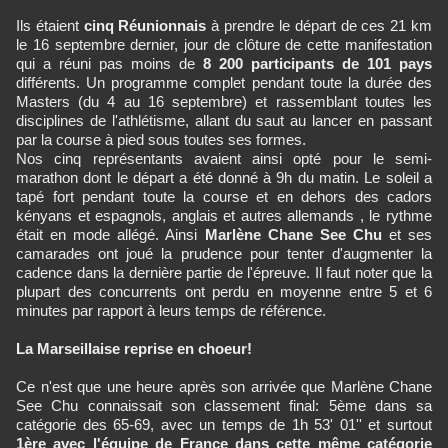
Ils étaient
cinq Réunionnais
à prendre le départ de ces 21 km
le 16 septembre dernier, jour de clôture de cette manifestation
qui a réuni pas moins de
8 200 participants de 101 pays
différents. Un programme complet pendant toute la durée des
Masters (du 4 au 16 septembre) et rassemblant toutes les
disciplines de l'athlétisme, allant du saut au lancer en passant
par la course à pied sous toutes ses formes.
Nos cinq représentants avaient ainsi opté pour le semi-
marathon dont le départ a été donné à 9h du matin. Le soleil a
tapé fort pendant toute la course et en dehors des cadors
kényans et espagnols, anglais et autres allemands , le rythme
était en mode allégé. Ainsi
Marlène Chane See Chu
et ses
camarades ont joué la prudence pour tenter d'augmenter la
cadence dans la dernière partie de l'épreuve. Il faut noter que la
plupart des concurrents ont perdu en moyenne entre 5 et 6
minutes par rapport à leurs temps de référence.
La Marseillaise reprise en choeur!
Ce n'est que une heure après son arrivée que Marlène Chane
See Chu connaissait son classement final: 5ème dans sa
catégorie des 65-69, avec un temps de 1h 53' 01'' et surtout
1ère avec l'équipe de France dans cette même catégorie