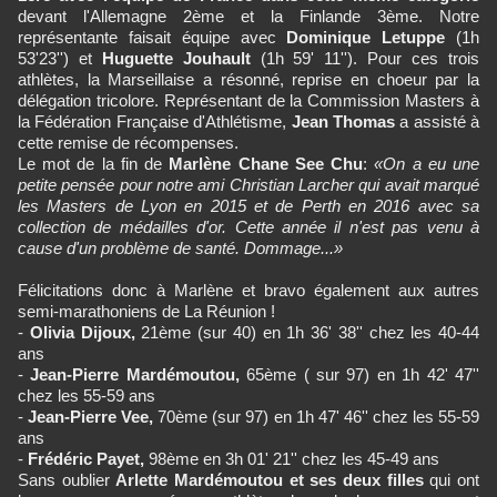
devant l'Allemagne 2ème et la Finlande 3ème. Notre
représentante faisait équipe avec
Dominique Letuppe
(1h
53'23'') et
Huguette Jouhault
(1h 59' 11''). Pour ces trois
athlètes, la Marseillaise a résonné, reprise en choeur par la
délégation tricolore. Représentant de la Commission Masters à
la Fédération Française d'Athlétisme,
Jean Thomas
a assisté à
cette remise de récompenses.
Le mot de la fin de
Marlène Chane See Chu
:
«On a eu une
petite pensée pour notre ami Christian Larcher qui avait marqué
les Masters de Lyon en 2015 et de Perth en 2016 avec sa
collection de médailles d'or. Cette année il n'est pas venu à
cause d'un problème de santé. Dommage...»
Félicitations donc à Marlène et bravo également aux autres
semi-marathoniens de La Réunion !
-
Olivia Dijoux,
21ème (sur 40) en 1h 36' 38'' chez les 40-44
ans
-
Jean-Pierre Mardémoutou,
65ème ( sur 97) en 1h 42' 47''
chez les 55-59 ans
-
Jean-Pierre Vee,
70ème (sur 97) en 1h 47' 46'' chez les 55-59
ans
-
Frédéric Payet,
98ème en 3h 01' 21'' chez les 45-49 ans
Sans oublier
Arlette Mardémoutou et ses deux filles
qui ont