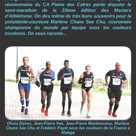
réunionnaise du CA Plaine des Cafres partie disputer le
semi-marathon de la 23ème édition des Masters
d'Athlétisme. On dira même de très bons souvenirs pour la
présidente-coureuse Marlène Chane See Chu, couronnée
championne du monde par équipe sous les couleurs
tricolores. On vous raconte...
Olivia Dijoux, Jean-Pierre Vee, Jean-Pierre Mardmoutou, Marlène
Chane See Chu et Frédéric Payet sous les couleurs de la France à
Malaga