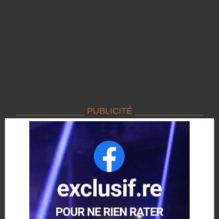
______________ PUBLICITÉ ______________