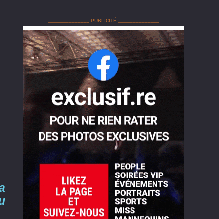
______________ PUBLICITÉ ______________
a
u