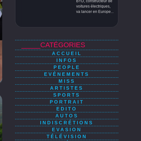
BYD, constructeur de
voitures électriques,
va lancer en Europe...
_____CATÉGORIES
ACCUEIL
INFOS
PEOPLE
EVÉNEMENTS
MISS
ARTISTES
SPORTS
PORTRAIT
EDITO
AUTOS
INDISCRÉTIONS
EVASION
TÉLÉVISION