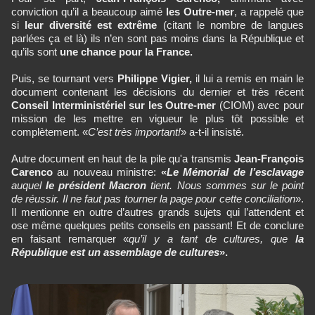
conviction qu’il a beaucoup aimé
les Outre-mer
, a rappelé que
si
leur diversité est extrême
(citant le nombre de langues
parlées ça et là) ils n’en sont pas moins dans la République et
qu’ils sont
une chance pour la France.
Puis, se tournant vers
Philippe Vigier,
il lui a remis en main le
document contenant les décisions du dernier et très récent
Conseil Interministériel sur les Outre-mer
(CIOM) avec pour
mission de les mettre en vigueur le plus tôt possible et
complètement. «
C’est très important!
» a-t-il insisté.
Autre document en haut de la pile qu'a transmis
Jean-François
Carenco
au nouveau ministre:
«
Le Mémorial
de l’esclavage
auquel
le président Macron
tient. Nous sommes sur le point
de réussir. Il ne faut pas tourner la page pour cette conciliation
».
Il mentionne en outre d’autres grands sujets qui l’attendent et
ose même quelques petits conseils en passant! Et de conclure
en faisant remarquer «
qu’il y a tant de cultures, que
la
République est un assemblage de cultures
».