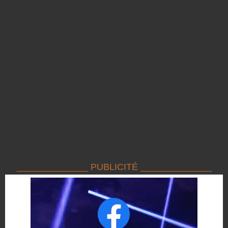
______________ PUBLICITÉ ______________