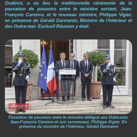
Oudinot, a eu lieu la traditionnelle cérémonie de la
passation de pouvoirs entre le ministre sortant, Jean-
François Carenco, et le nouveau ministre, Philippe Vigier,
en présence de Gérald Darmanin, Ministre de l’Intérieur et
des Outre-mer. Exclusif Réunion y était.
Passation de pouvoirs entre le ministre délégué aux Outre-mer,
Jean-François Carenco et son successeur, Philippe Vigier. En
présence du ministre de l'Intérieur, Gérald Darmanin