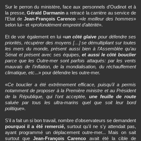
Sur le perron du ministère, face aux personnels d’Oudinot et à
la presse,
Gérald Darmanin
a retracé la carrière au service de
l’Etat de
Jean-François Carenco
–«
le meilleur des hommes
»
selon lui– et «
profondément empreint d’altérité
».
Et de voir également en lui «
un côté glaive
pour défendre ses
priorités, récupérer des moyens […] se démultipliant sur toutes
les mers du monde, présent aussi bien à l’Assemblée qu’au
Sénat et présent avec ses équipes,
et aussi le côté bouclier
parce que les Outre-mer sont parfois attaqués: par les vents
mauvais de l’inflation, de la mondialisation, du réchauffement
climatique, etc
...» pour défendre les outre-mer.
«
Ce bouclier a été extrêmement efficace, puisqu’il a permis
notamment de proposer à la Première ministre et au Président
de la République, qui l’ont acceptée,
une feuille de route
saluée par tous les ultra-marins quel que soit leur bord
politique
».
S'il a fait un si bon travail, nombre d'observateurs se demandent
pourquoi il a été remercié,
surtout qu'il ne s'y attendait pas,
ayant programmé un déplacement outre-mer... Mais on sait
surtout que
Jean-François Carenco
avait été la cible de