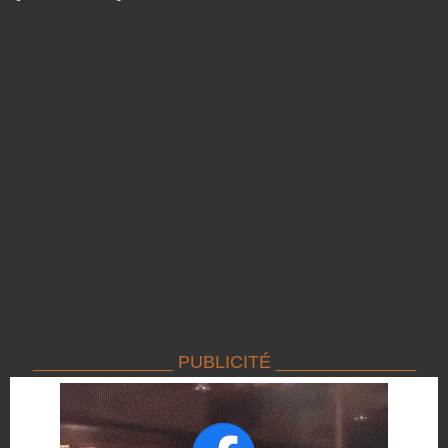
______________ PUBLICITÉ ______________