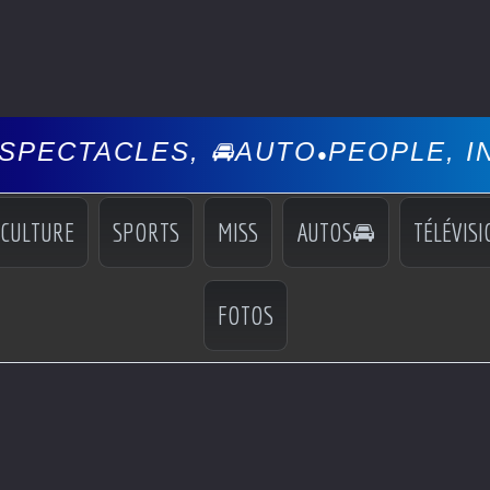
S, 🚘AUTO
PEOPLE, INFOS, EVÉN
•
CULTURE
SPORTS
MISS
AUTOS🚘
TÉLÉVISI
FOTOS