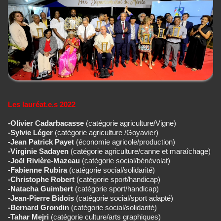
Les lauréat.e.s 2022
-Olivier Cadarbacasse
(catégorie agriculture/Vigne)
-Sylvie Léger
(catégorie agriculture /Goyavier)
-Jean Patrick Payet
(économie agricole/production)
-Virginie Sadayen
(catégorie agriculture/canne et maraîchage)
-Joël Rivière-Mazeau
(catégorie social/bénévolat)
-Fabienne Rubira
(catégorie social/solidarité)
-Christophe Robert
(catégorie sport/handicap)
-Natacha Guimbert
(catégorie sport/handicap)
-Jean-Pierre Bidois
(catégorie social/sport adapté)
-Bernard Grondin
(catégorie social/solidarité)
-Tahar Mejri
(catégorie culture/arts graphiques)