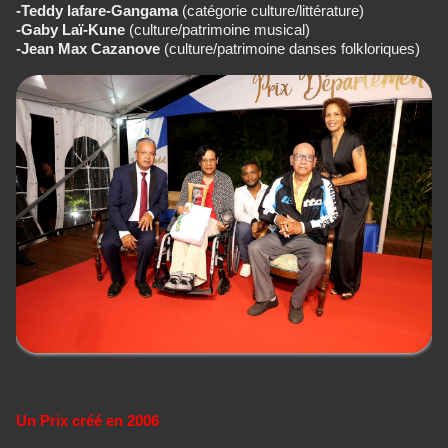
-Teddy Iafare-Gangama
(catégorie culture/littérature)
-Gaby Laï-Kune
(culture/patrimoine musical)
-Jean Max Cazanove
(culture/patrimoine danses folkloriques)
Un Prix créé en 2006