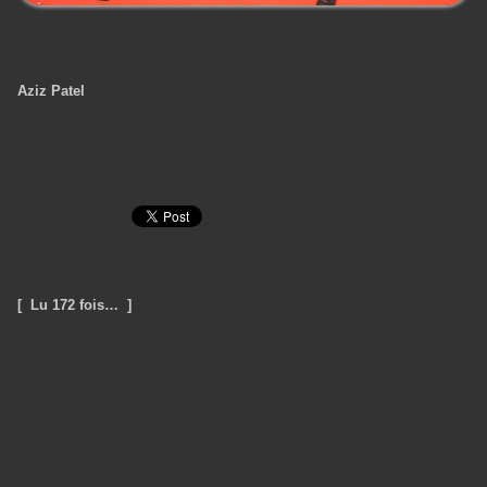
Aziz Patel
[ Lu 172 fois… ]