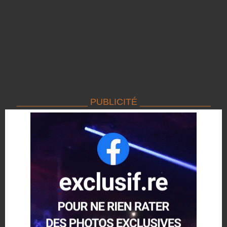
______________ PUBLICITÉ ______________