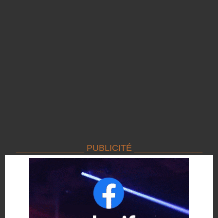
______________ PUBLICITÉ ______________