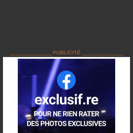
______________ PUBLICITÉ ______________