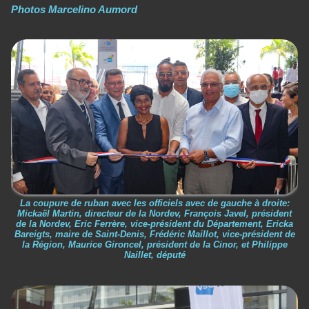
Photos Marcelino Aumord
La coupure de ruban avec les officiels avec de gauche à droite:
Mickaël Martin, directeur de la Nordev, François Javel, président
de la Nordev, Eric Ferrère, vice-président du Département, Ericka
Bareigts, maire de Saint-Denis, Frédéric Maillot, vice-président de
la Région, Maurice Gironcel, président de la Cinor, et Philippe
Naillet, député