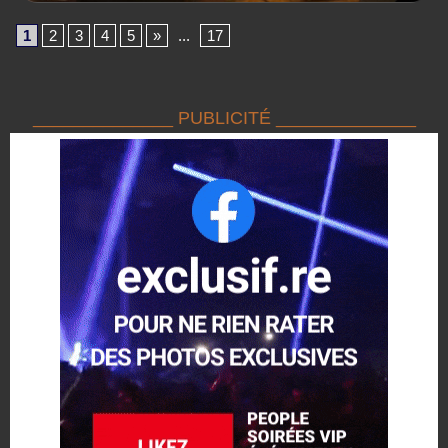
1
2
3
4
5
»
...
17
______________ PUBLICITÉ ______________