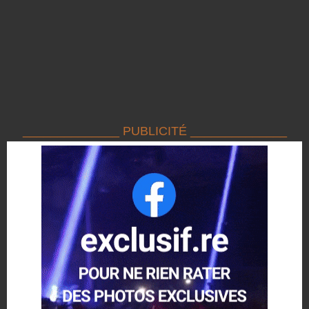
______________ PUBLICITÉ ______________