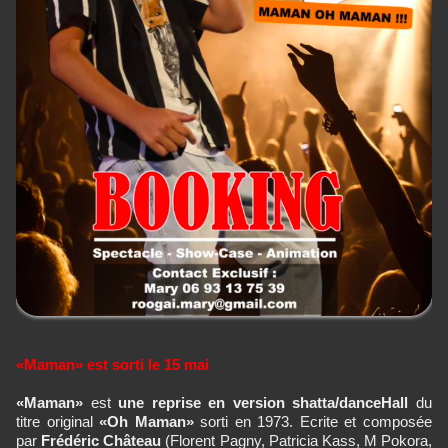
«Maman» est sorti le 15 mai
«Maman»
est
une reprise en version shatta/danceHall
du
titre original
«Oh Maman»
sorti en 1973. Ecrite et composée
par
Frédéric Château
(Florent Pagny, Patricia Kass, M Pokora,