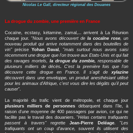
Nicolas Le Gall, directeur régional des Douanes
La drogue du zombie, une première en France
Cocaïne, ecstasy, kétamine, zamal,... arrivent à La Réunion
chaque jour. "
Nous avons découvert de
la cocaïne rose
, un
nouveau produit qui arrive notamment dans des bouteilles de
vin"
précise
Yohan Daval
, "
mais surtout nous avons saisi
récemment une drogue que l'on trouve aux Etats-Unis et qui fait
des ravages mortels,
la drogue du zombie,
responsable de
plusieurs milliers de décès
.
C'est la première fois que l'on
découvre cette drogue en France. Il s'agit de
xylazine
découvert dans une enveloppe, un produit anesthésiant utilisé
pour les animaux d'Afrique, c'est vous dire les dégâts qu'il peut
causer
".
La majorité du trafic vient de métropole, et chaque jour
plusieurs milliers de personnes
débarquent dans l'île, à
raison d'une moyenne de 400 passagers par avion, ce qui ne
facilite pas le travail des douaniers. "
Hélas certains trafiquants
passent à travers"
regrette
Jean-Pierre Deléage
. "
Les
trafiquants ont un coup d'avance, souvent ils utilisent des