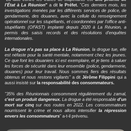
l’État à La Réunion
"
a dit
le Préfet.
"
Ces derniers mois, les
investigations menées par les différents services de police, de
gendarmerie, des douanes, avec la cellule du renseignement
opérationnel sur les stupéfiants, et coordonnées par l’office anti-
stupéfiants (OFAST) implanté depuis 2020 à La Réunion, a
permis des saisis records et des résolutions d’enquêtes
internationales.
La drogue n'a pas sa place à La Réunion
, la drogue tue, elle
est néfaste pour la santé mentale, notamment chez les jeunes.
Ce que font les douaniers ici est exemplaire, et je tiens à saluer
les forces de sécurité dans leur ensemble (police, gendarmerie,
douanes) pour leur travail. Nous sommes fiers des résultats
obtenus et nous restons vigilants"
a dit
Jérôme Filippini
qui a
aussi insisté sur
la responsabilité des consommateurs.
"35% des Réunionnais consomment régulièrement du zamal,
c'est un produit dangereux.
La drogue a été responsable
d'un
mort sur cinq
sur nos routes en 2022. Les consommateurs
nourrissent le crime et nous allons intensifier
la répression
envers les consommateurs
" a-t-il prévenu.