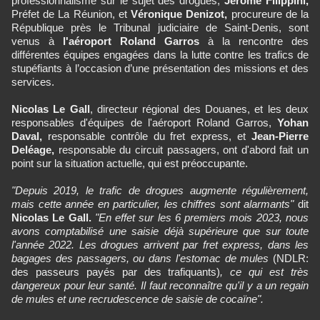
professionnalisme sur le sujet des drogues,
Jérôme Filippini,
Préfet de La Réunion, et
Véronique Denizot,
procureure de la
République près le Tribunal judiciaire de Saint-Denis, sont
venus à
l'aéroport Roland Garros
à la rencontre des
différentes équipes engagées dans la lutte contre les trafics de
stupéfiants à l’occasion d’une présentation des missions et des
services.
Nicolas Le Gall
, directeur régional des Douanes, et les deux
responsables d'équipes de l'aéroport Roland Garros,
Yohan
Daval,
responsable contrôle du fret express, et
Jean-Pierre
Deléage,
responsable du circuit passagers, ont d'abord fait un
point sur la situation actuelle, qui est préoccupante.
"Depuis 2019, le trafic de drogues augmente régulièrement,
mais cette année en particulier, les chiffres sont alarmants"
dit
Nicolas Le Gall.
"En effet sur les 6 premiers mois 2023, nous
avons comptabilisé une saisie déjà supérieure que sur toute
l'année 2022. Les drogues arrivent par fret express, dans les
bagages des passagers, ou dans l'estomac de mules
(NDLR:
des passeurs payés par des trafiquants)
, ce qui est très
dangereux pour leur santé. Il faut reconnaître qu'il y a un regain
de mules et une recrudescence de saisie de cocaïne".