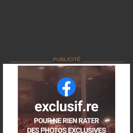
______________ PUBLICITÉ ______________