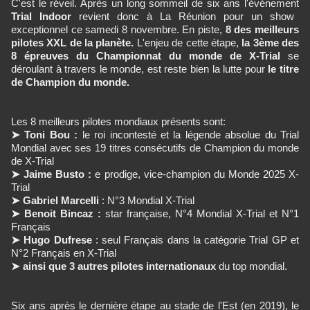
C'est le réveil. Après un long sommeil de six ans l'événement
Trial Indoor
revient donc à La Réunion pour un show
exceptionnel ce samedi 8 novembre. En piste,
8 des meilleurs
pilotes XXL de la planète.
L'enjeu de cette étape,
la 3ème des
8 épreuves du Championnat du monde de X-Trial
se
déroulant à travers le monde, est reste bien la lutte pour
le titre
de Champion du monde.
Les 8 meilleurs pilotes mondiaux présents sont:
➤ Toni Bou :
le roi incontesté et la légende absolue du Trial
Mondial avec ses 19 titres consécutifs de Champion du monde
de X-Trial
➤ Jaime Busto :
e prodige, vice-champion du Monde 2025 X-
Trial
➤ Gabriel Marcelli
: N°3 Mondial X-Trial
➤ Benoit Bincaz :
star française, N°4 Mondial X-Trial et N°1
Français
➤ Hugo Dufrese
: seul Français dans la catégorie Trial GP et
N°2 Français en X-Trial
➤ ainsi que 3 autres pilotes internationaux
du top mondial.
Six ans après le dernière étape au stade de l'Est (en 2019), le