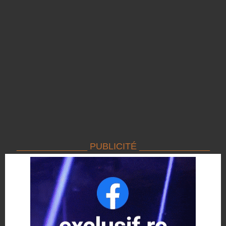
______________ PUBLICITÉ ______________