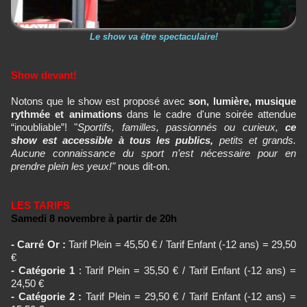
Le show va être spectaculaire!
Show devant!
Notons que le show est proposé avec
son, lumière, musique
rythmée et animations
dans le cadre d'une soirée attendue
“inoubliable”! "
Sportifs, familles, passionnés ou curieux,
ce
show est accessible à tous les publics,
petits et grands.
Aucune connaissance du sport n’est nécessaire pour en
prendre plein les yeux!"
nous dit-on.
LES TARIFS
Samedi 8 novembre à partir de 20h
- Carré Or :
Tarif Plein = 45,50 € / Tarif Enfant (-12 ans) = 29,50
€
- Catégorie 1
: Tarif Plein = 35,50 € / Tarif Enfant (-12 ans) =
24,50 €
- Catégorie 2 :
Tarif Plein = 29,50 € / Tarif Enfant (-12 ans) =