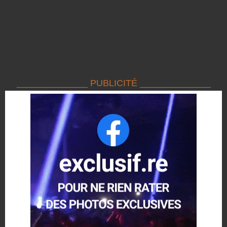
______________ PUBLICITÉ ______________