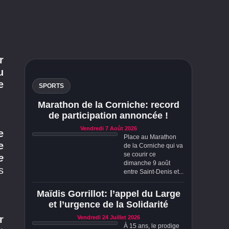
r
u
e
SPORTS
Marathon de la Corniche: record
de participation annoncée !
Vendredi 7 Août 2026
e
Place au Marathon
e
de la Corniche qui va
se courir ce
e
dimanche 9 août
s
entre Saint-Denis et...
Maïdis Gorrillot: l’appel du Large
et l’urgence de la Solidarité
r
Vendredi 24 Juillet 2026
À 15 ans, le prodige