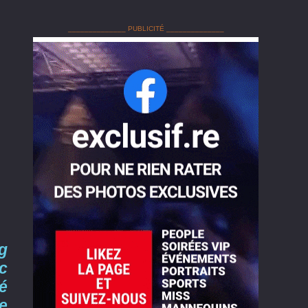
______________ PUBLICITÉ ______________
g
ec
té
de