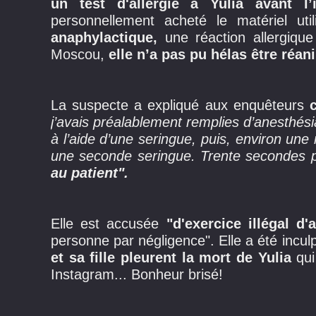
un test d'allergie à Yulia avant l’
personnellement acheté le matériel util
anaphylactique,
une réaction allergiqu
Moscou,
elle n’a pas pu hélas être réan
La suspecte a expliqué aux enquêteurs
c
j’avais préalablement remplies d’anesthésia
à l’aide d’une seringue, puis, environ une m
une seconde seringue. Trente secondes plu
au patient".
Elle est accusée
"d'exercice illégal d'
personne par négligence". Elle a été incul
et sa fille pleurent la mort de Yulia
qu
Instagram... Bonheur brisé!