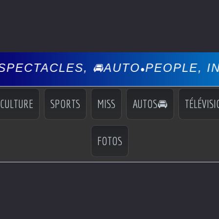
ES, 🚘AUTO
PEOPLE, INFOS, EVÉ
•
CULTURE
SPORTS
MISS
AUTOS🚘
TÉLÉVISI
FOTOS