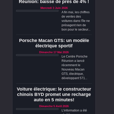
Réunion: baisse de près de 4% !
Mercredi 3 Juin 2026
A fin mai, les chiffres
de ventes des
voitures dans l'île ne
présagent rien de
bon pour le secteur...
Porsche Macan GTS: un modèle
électrique sportif
Dimanche 17 Mai 2026
Le Centre Porsche
Réunion a lancé
récemment le
Nouveau Macan
GTS, électrique,
développant 571...
Voiture électrique: le constructeur
chinois BYD promet une recharge
auto en 5 minutes!
Dimanche 5 Avril 2026
L'information a été