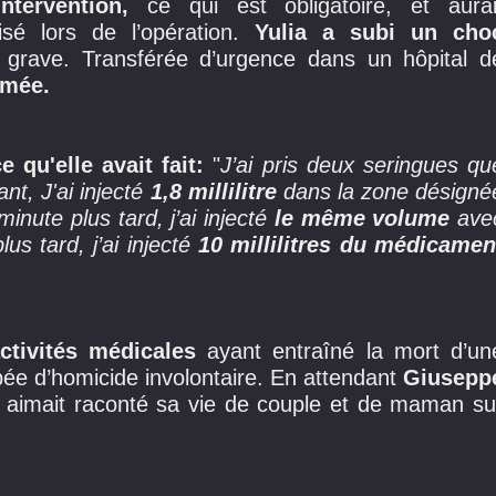
intervention,
ce qui est obligatoire, et aurai
isé lors de l’opération.
Yulia a subi un cho
e grave. Transférée d’urgence dans un hôpital d
imée.
e qu'elle avait fait:
"
J’ai pris deux seringues qu
nt, J'ai injecté
1,8 millilitre
dans la zone désigné
inute plus tard, j’ai injecté
le même volume
ave
s tard, j’ai injecté
10 millilitres du médicamen
activités médicales
ayant entraîné la mort d’un
pée d’homicide involontaire. En attendant
Giusepp
i aimait raconté sa vie de couple et de maman su