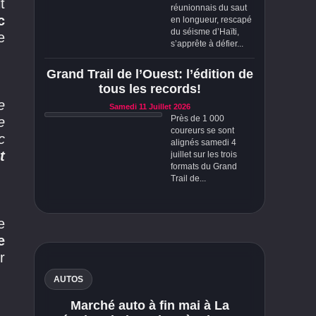
t
réunionnais du saut
c
en longueur, rescapé
du séisme d’Haïti,
e
s’apprête à défier...
Grand Trail de l’Ouest: l’édition de
tous les records!
e
Samedi 11 Juillet 2026
Près de 1 000
e
coureurs se sont
c
alignés samedi 4
t
juillet sur les trois
formats du Grand
Trail de...
e
e
r
AUTOS
Marché auto à fin mai à La