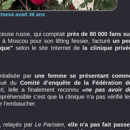
rtseva avait 36 ans
ceuse russe, qui comptait
près de 80 000 fans su
e à Moscou pour son lifting fessier, facturé
un pe
sque"
selon le site Internet de
la clinique privé
 réalisée par
une femme se présentant comm
iqué du
Comité d’enquête de la Fédération d
ti,
lelle a finalement reconnu
«ne pas avoir d
préhensible c'est que la clinique n'a pas vérifié le
e l'embaucher.
, relayés par
Le Parisien
,
elle n'a pas fait passe