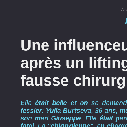
Jeu
Une influence
après un liftin
fausse chirurg
Elle était belle et on se demand
fessier: Yulia Burtseva, 36 ans, mè
son mari Giuseppe. Elle était part
fatal. La "chirurgienne", en charg