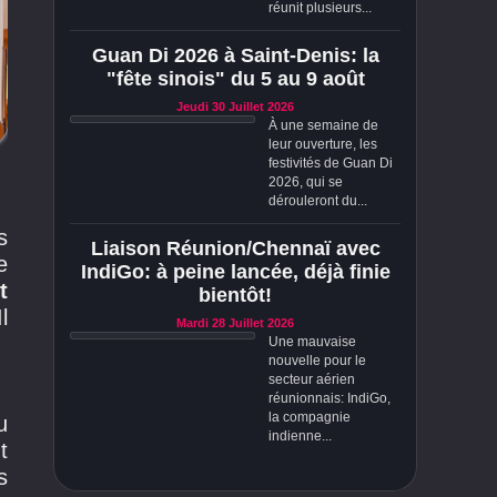
réunit plusieurs...
Guan Di 2026 à Saint-Denis: la
"fête sinois" du 5 au 9 août
Jeudi 30 Juillet 2026
À une semaine de
leur ouverture, les
festivités de Guan Di
2026, qui se
dérouleront du...
s
Liaison Réunion/Chennaï avec
e
IndiGo: à peine lancée, déjà finie
t
bientôt!
l
Mardi 28 Juillet 2026
Une mauvaise
nouvelle pour le
secteur aérien
réunionnais: IndiGo,
la compagnie
u
indienne...
t
s