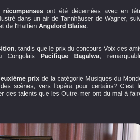
x récompenses
ont été décernées avec en têt
illustré dans un air de Tannhäuser de Wagner, suiv
et de
l'Haïtien
Angelord Blaise
.
ition
, tandis que le prix du concours Voix des ami
 au Congolais
Pacifique Bagalwa
, remarquabl
deuxième prix
de la catégorie Musiques du Mond
des scènes, vers l’opéra pour certains? C’est l
er des talents que les Outre-mer ont du mal à fair