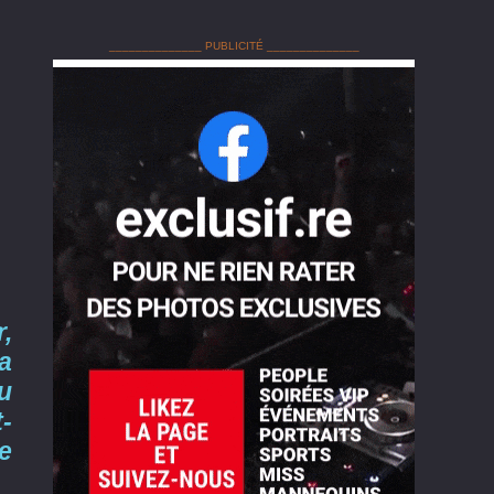
______________ PUBLICITÉ ______________
,
a
eu
-
le