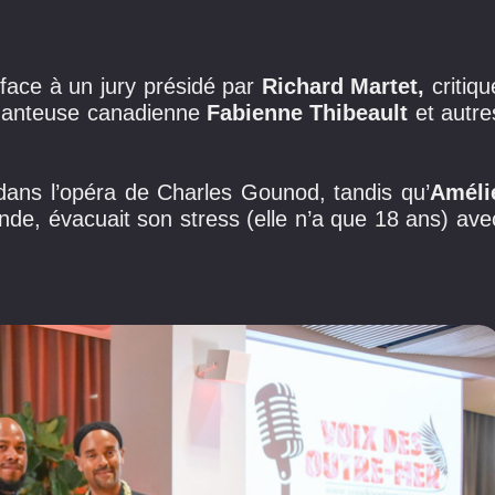
t face à un jury présidé par
Richard Martet,
critiqu
a chanteuse canadienne
Fabienne Thibeault
et autre
te dans l’opéra de Charles Gounod, tandis qu’
Améli
e, évacuait son stress (elle n’a que 18 ans) ave