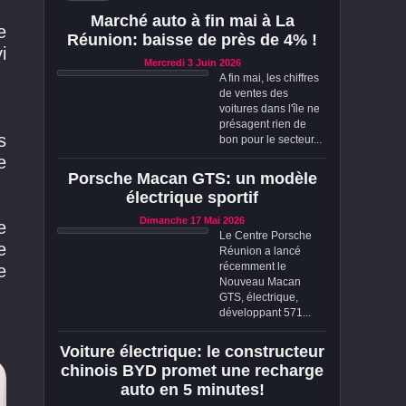
Marché auto à fin mai à La
e
Réunion: baisse de près de 4% !
i
Mercredi 3 Juin 2026
A fin mai, les chiffres
de ventes des
voitures dans l'île ne
présagent rien de
s
bon pour le secteur...
e
Porsche Macan GTS: un modèle
électrique sportif
Dimanche 17 Mai 2026
e
Le Centre Porsche
e
Réunion a lancé
récemment le
e
Nouveau Macan
GTS, électrique,
développant 571...
Voiture électrique: le constructeur
chinois BYD promet une recharge
auto en 5 minutes!