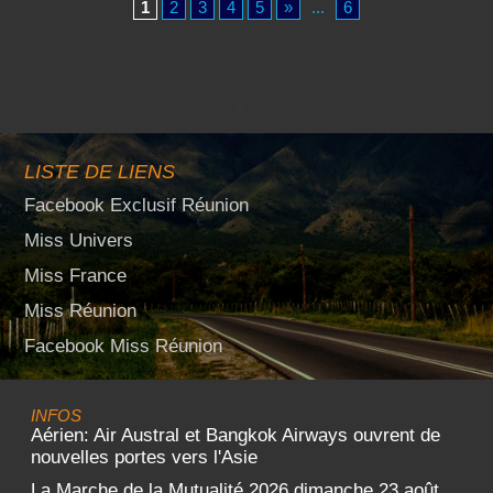
1
2
3
4
5
»
...
6
LISTE DE LIENS
Facebook Exclusif Réunion
Miss Univers
Miss France
Miss Réunion
Facebook Miss Réunion
INFOS
Aérien: Air Austral et Bangkok Airways ouvrent de
nouvelles portes vers l'Asie
La Marche de la Mutualité 2026 dimanche 23 août