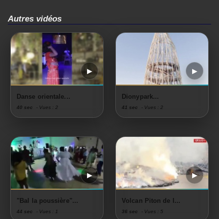
Autres vidéos
Danse orientale...
Dionypark...
40 sec
- Vues : 2
41 sec
- Vues : 2
"Bal la poussière"...
Volcan Piton de l...
44 sec
- Vues : 1
36 sec
- Vues : 5