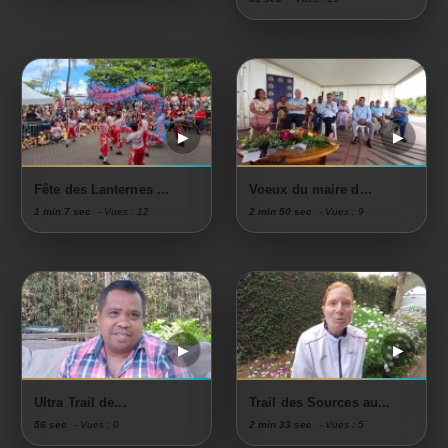
Fête des Lanternes ...
Voeux du maire d...
1 min 7 sec
- Vues : 12
2 min 50 sec
- Vues : 9
Ultra Trail de...
Trail des Sources au...
56 sec
- Vues : 0
2 min 33 sec
- Vues : 5