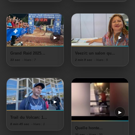
Grand Raid 2025...
Veezit: un salon qu...
33 sec
- Vues : 7
2 min 9 sec
- Vues : 5
Trail du Volcan: 1...
8 min 45 sec
- Vues : 1
Quelle honte...
31 sec
- Vues : 20