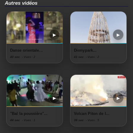
Autres vidéos
Danse orientale...
Dionypark...
40 sec
- Vues : 2
41 sec
- Vues : 2
"Bal la poussière"...
Volcan Piton de l...
44 sec
- Vues : 1
36 sec
- Vues : 5