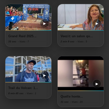
Grand Raid 2025...
Veezit: un salon qu...
33 sec
- Vues : 7
2 min 9 sec
- Vues : 5
Trail du Volcan: 1...
8 min 45 sec
- Vues : 1
Quelle honte...
31 sec
- Vues : 20