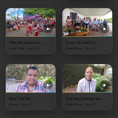
Fête des Lanternes ...
Voeux du maire d...
1 min 7 sec
- Vues : 12
2 min 50 sec
- Vues : 9
Ultra Trail de...
Trail des Sources au...
56 sec
- Vues : 0
2 min 33 sec
- Vues : 5