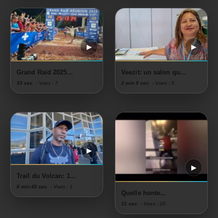
Grand Raid 2025...
Veezit: un salon qu...
33 sec
- Vues : 7
2 min 9 sec
- Vues : 5
Trail du Volcan: 1...
8 min 45 sec
- Vues : 1
Quelle honte...
31 sec
- Vues : 20