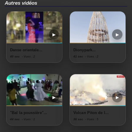
Autres vidéos
Danse orientale...
Dionypark...
40 sec
- Vues : 2
41 sec
- Vues : 2
"Bal la poussière"...
Volcan Piton de l...
44 sec
- Vues : 1
36 sec
- Vues : 5