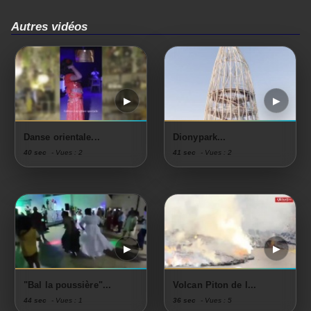
Autres vidéos
Danse orientale...
Dionypark...
40 sec
- Vues : 2
41 sec
- Vues : 2
"Bal la poussière"...
Volcan Piton de l...
44 sec
- Vues : 1
36 sec
- Vues : 5