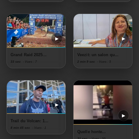
Grand Raid 2025...
Veezit: un salon qu...
33 sec
- Vues : 7
2 min 9 sec
- Vues : 5
Trail du Volcan: 1...
8 min 45 sec
- Vues : 1
Quelle honte...
31 sec
- Vues : 20