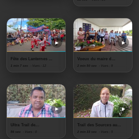
Fête des Lanternes ...
Voeux du maire d...
1 min 7 sec
- Vues : 12
2 min 50 sec
- Vues : 9
Ultra Trail de...
Trail des Sources au...
56 sec
- Vues : 0
2 min 33 sec
- Vues : 5