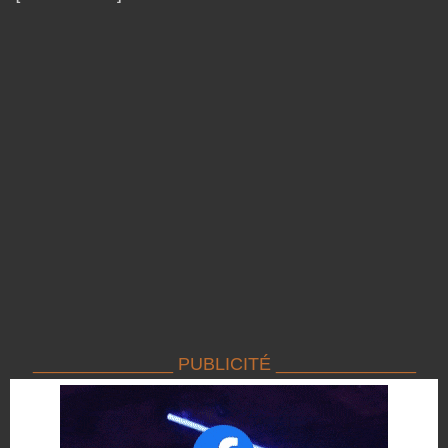
______________ PUBLICITÉ ______________