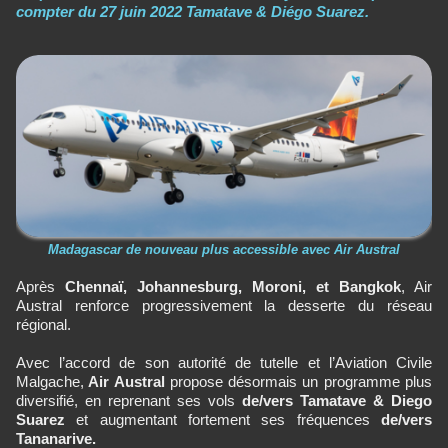
compter du 27 juin 2022 Tamatave & Diégo Suarez.
Madagascar de nouveau plus accessible avec Air Austral
Après
Chennaï, Johannesburg, Moroni, et Bangkok
, Air
Austral renforce progressivement la desserte du réseau
régional.
Avec l’accord de son autorité de tutelle et l’Aviation Civile
Malgache,
Air Austral
propose désormais un programme plus
diversifié, en reprenant ses vols
de/vers Tamatave & Diego
Suarez
et augmentant fortement ses fréquences
de/vers
Tananarive.