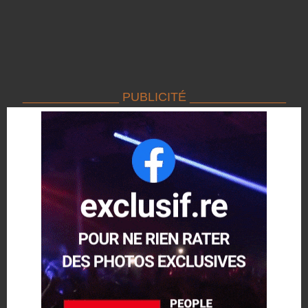
______________ PUBLICITÉ ______________